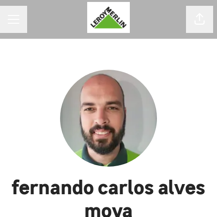
MENU DE CARREIRAS
Comp
fernando carlos alves
moya