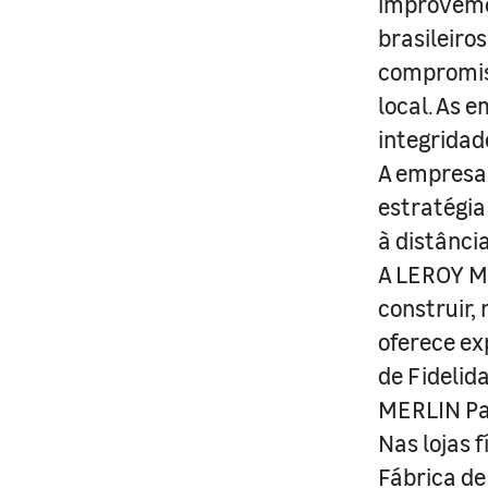
improveme
brasileiro
compromis
local. As 
integridad
A empresa 
estratégia
à distânci
A LEROY ME
construir,
oferece ex
de Fidelid
MERLIN Pa
Nas lojas 
Fábrica de