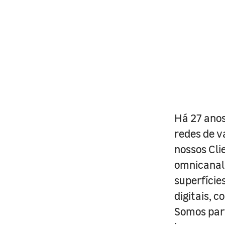
Há 27 anos
redes de v
nossos Cli
omnicanal 
superfície
digitais, 
Somos part