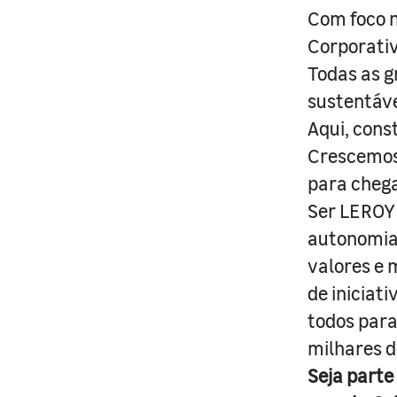
Com foco n
Corporativ
Todas as g
sustentáve
Aqui, cons
Crescemos 
para cheg
Ser LEROY 
autonomia 
valores e 
de iniciat
todos para
milhares d
Seja parte