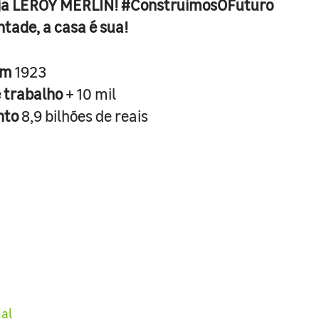
ja LEROY MERLIN! #ConstruimosOFuturo
ntade, a casa é sua!
em
1923
e trabalho
+ 10 mil
nto
8,9 bilhões de reais
ial