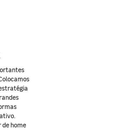
R
portantes
. Colocamos
estratégia
grandes
formas
ativo.
r de home