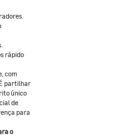
radores.
o
.
s rápido
e, com
É partilhar
rito único
cial de
erença para
ara o