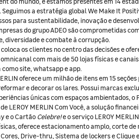
nt do mundo, e estamos presentes em 14 estad
s. Seguimos a estratégia global We Make It Posit
sos para sustentabilidade, inovação e desenvo
empresas do grupo ADEO são comprometidas com
e, diversidade e combate à corrupção.
coloca os clientes no centro das decisões e ofe
 omnicanal com mais de 50 lojas físicas e canai
a como site, whatsapp e app.
RLIN oferece um milhão de itens em 15 seções
 reformar e decorar os lares. Possui marcas excl
periências únicas com espaços ambientados, o
ade LEROY MERLIN Com Você, a solução finance
y e o Cartão
Celebre!
e o serviço LEROY MERLIN 
físicas, oferece estacionamento amplo, corte de
 Cores, Drive-thru, Sistema de lockers e Clique e