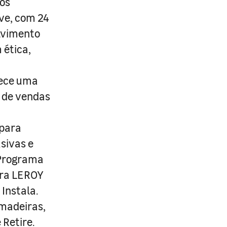
os
ive, com 24
lvimento
 ética,
rece uma
s de vendas
 para
usivas e
 Programa
ira LEROY
Instala.
 madeiras,
 Retire.