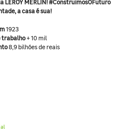
ja LEROY MERLIN! #ConstruimosOFuturo
ntade, a casa é sua!
em
1923
e trabalho
+ 10 mil
nto
8,9 bilhões de reais
ial