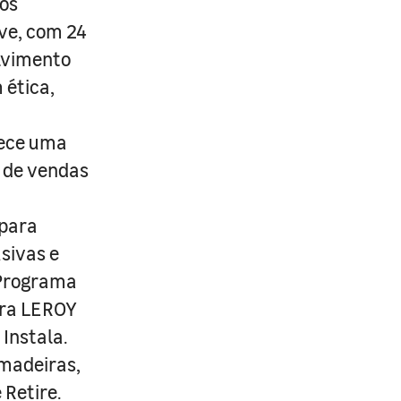
os
ive, com 24
lvimento
 ética,
rece uma
s de vendas
 para
usivas e
 Programa
ira LEROY
Instala.
 madeiras,
 Retire.