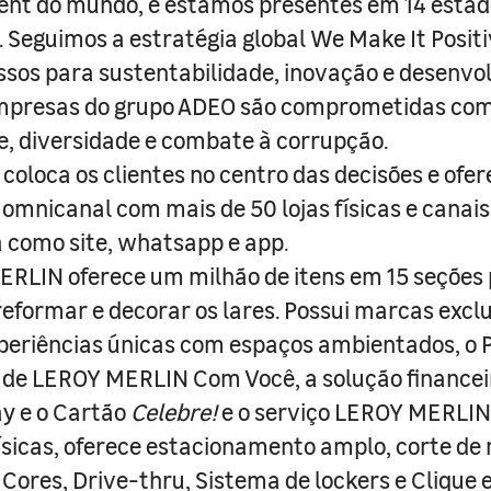
nt do mundo, e estamos presentes em 14 estad
s. Seguimos a estratégia global We Make It Posit
sos para sustentabilidade, inovação e desenvo
empresas do grupo ADEO são comprometidas com
e, diversidade e combate à corrupção.
coloca os clientes no centro das decisões e ofe
 omnicanal com mais de 50 lojas físicas e canai
a como site, whatsapp e app.
RLIN oferece um milhão de itens em 15 seções
 reformar e decorar os lares. Possui marcas excl
periências únicas com espaços ambientados, o
ade LEROY MERLIN Com Você, a solução finance
y e o Cartão
Celebre!
e o serviço LEROY MERLIN 
físicas, oferece estacionamento amplo, corte de
 Cores, Drive-thru, Sistema de lockers e Clique e