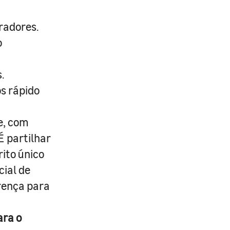
radores.
o
.
s rápido
e, com
É partilhar
rito único
cial de
erença para
ara o