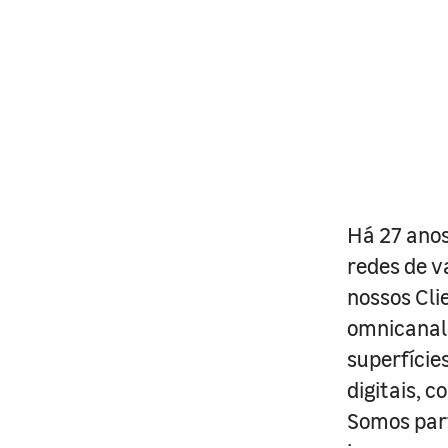
Há 27 anos
redes de v
nossos Cli
omnicanal 
superfície
digitais, 
Somos part