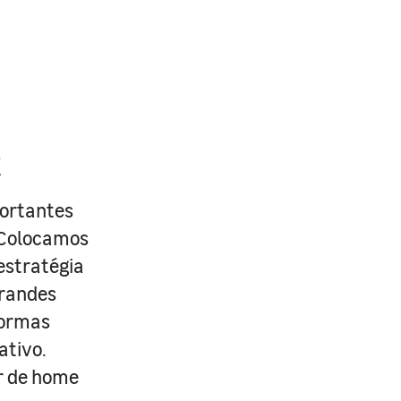
R
portantes
. Colocamos
estratégia
grandes
formas
ativo.
r de home