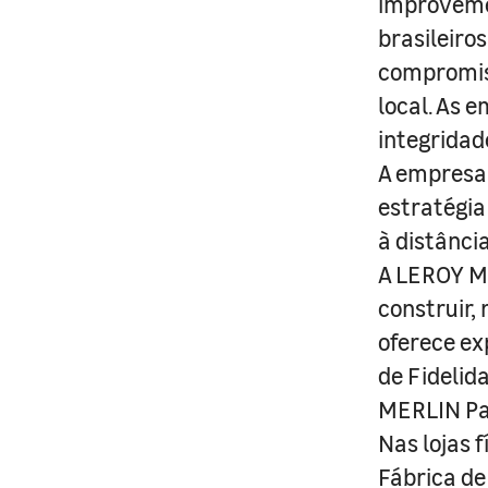
improveme
brasileiro
compromis
local. As 
integridad
A empresa 
estratégia
à distânci
A LEROY ME
construir,
oferece ex
de Fidelid
MERLIN Pa
Nas lojas 
Fábrica de