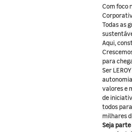
Com foco n
Corporativ
Todas as g
sustentáve
Aqui, cons
Crescemos 
para cheg
Ser LEROY 
autonomia 
valores e 
de iniciat
todos para
milhares d
Seja parte