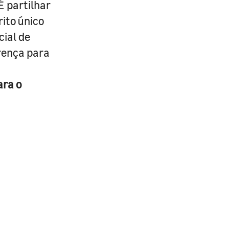
É partilhar
rito único
cial de
erença para
ara o