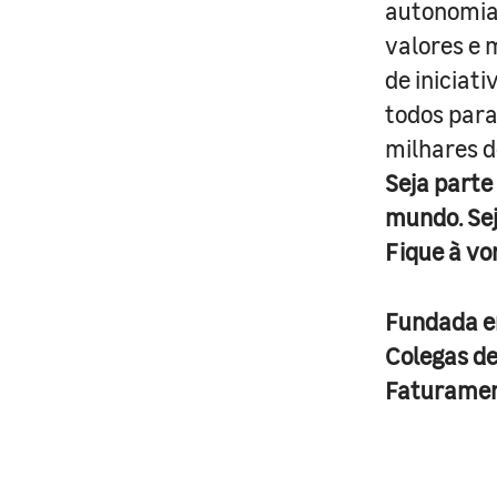
autonomia 
valores e 
de iniciat
todos para
milhares d
Seja parte
mundo. Se
Fique à vo
Fundada 
Colegas d
Faturame