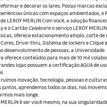
 reformar e decorar os lares. Possui marcas excl
periências únicas com espaços ambientados, o
ade LEROY MERLIN Com Você, a solução finance
y e o Cartão
Celebre!
e o serviço LEROY MERLIN 
físicas, oferece estacionamento amplo, corte de
 Cores, Drive-thru, Sistema de lockers e Clique e
o desenvolvimento de pessoas, a Universidade
a oferece conteúdos para mais de 10 mil colabo
randes lojas possuem a certificação AQUA de us
l.
truímos inovação, tecnologia, pessoas e culturas
juntos, aprendemos todos os dias, nos movemo
armos mais longe.
MERLIN é ser você mesmo, na sua singularidad