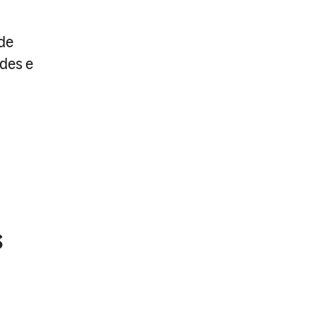
de
des e
s