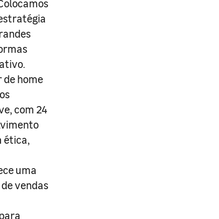
. Colocamos
estratégia
grandes
formas
ativo.
r de home
os
ive, com 24
lvimento
 ética,
rece uma
s de vendas
 para