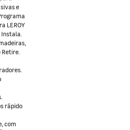
usivas e
 Programa
ira LEROY
Instala.
 madeiras,
 Retire.
radores.
o
.
s rápido
e, com