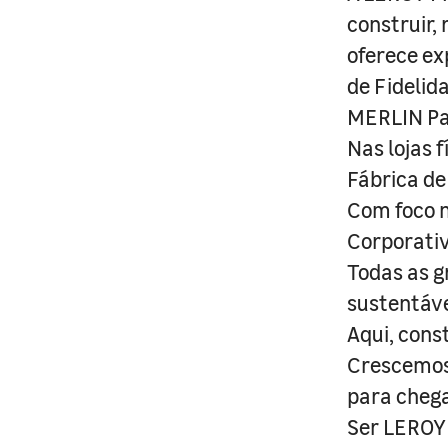
construir,
oferece ex
de Fidelid
MERLIN Pa
Nas lojas 
Fábrica de
Com foco n
Corporativ
Todas as g
sustentáve
Aqui, cons
Crescemos 
para cheg
Ser LEROY 