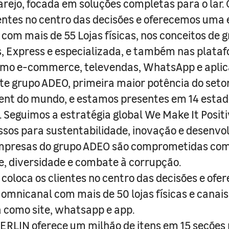
arejo, focada em soluções completas para o lar
entes no centro das decisões e oferecemos uma 
com mais de 55 Lojas físicas, nos conceitos de 
s, Express e especializada, e também nas plata
como e-commerce, televendas, WhatsApp e aplic
e grupo ADEO, primeira maior potência do seto
nt do mundo, e estamos presentes em 14 estad
s. Seguimos a estratégia global We Make It Posit
sos para sustentabilidade, inovação e desenvo
empresas do grupo ADEO são comprometidas com
e, diversidade e combate à corrupção.
coloca os clientes no centro das decisões e ofe
 omnicanal com mais de 50 lojas físicas e canai
a como site, whatsapp e app.
RLIN oferece um milhão de itens em 15 seções