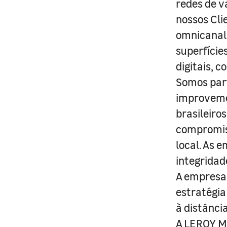
redes de v
nossos Cli
omnicanal 
superfície
digitais, 
Somos part
improveme
brasileiro
compromis
local. As 
integridad
A empresa 
estratégia
à distânci
A LEROY ME