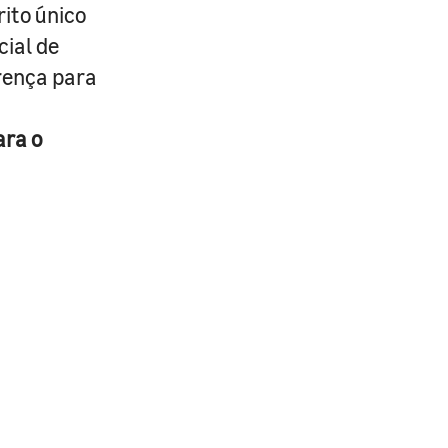
rito único
cial de
erença para
ara o