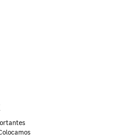
R
portantes
. Colocamos