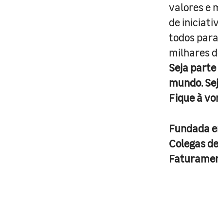
valores e 
de iniciat
todos para
milhares d
Seja parte
mundo. Se
Fique à vo
Fundada 
Colegas d
Faturame