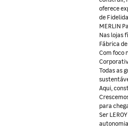
oferece ex
de Fidelid
MERLIN Pa
Nas lojas 
Fábrica de
Com foco n
Corporativ
Todas as g
sustentáve
Aqui, cons
Crescemos 
para cheg
Ser LEROY 
autonomia 