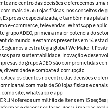
entes no centro das decisões e oferecemos uma 
com mais de 55 Lojas físicas, nos conceitos de 
s, Express e especializada, e também nas plata
como e-commerce, televendas, WhatsApp e aplic
e grupo ADEO, primeira maior potência do seto
nt do mundo, e estamos presentes em 14 estad
s. Seguimos a estratégia global We Make It Posit
sos para sustentabilidade, inovação e desenvo
empresas do grupo ADEO são comprometidas com
e, diversidade e combate à corrupção.
coloca os clientes no centro das decisões e ofe
 omnicanal com mais de 50 lojas físicas e canai
a como site, whatsapp e app.
RLIN oferece um milhão de itens em 15 seções
 reformar e decorar os lares. Possui marcas excl