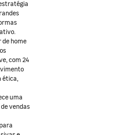
estratégia
grandes
formas
ativo.
r de home
os
ive, com 24
lvimento
 ética,
rece uma
s de vendas
 para
usivas e