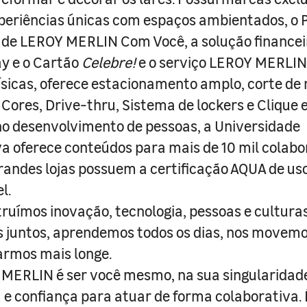
periências únicas com espaços ambientados, o
ade LEROY MERLIN Com Você, a solução finance
y e o Cartão
Celebre!
e o serviço LEROY MERLIN 
físicas, oferece estacionamento amplo, corte de
 Cores, Drive-thru, Sistema de lockers e Clique e
o desenvolvimento de pessoas, a Universidade
a oferece conteúdos para mais de 10 mil colabo
randes lojas possuem a certificação AQUA de us
l.
truímos inovação, tecnologia, pessoas e culturas
juntos, aprendemos todos os dias, nos movemo
armos mais longe.
MERLIN é ser você mesmo, na sua singularidad
e confiança para atuar de forma colaborativa. 