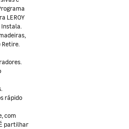
 Programa
ira LEROY
Instala.
 madeiras,
 Retire.
radores.
o
.
s rápido
e, com
É partilhar