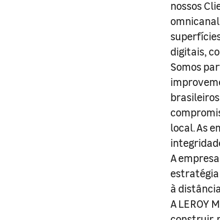
nossos Cli
omnicanal 
superfície
digitais, 
Somos part
improveme
brasileiro
compromis
local. As 
integridad
A empresa 
estratégia
à distânci
A LEROY ME
construir,