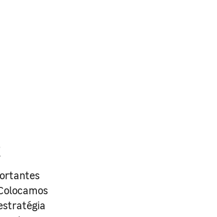
R
portantes
. Colocamos
estratégia