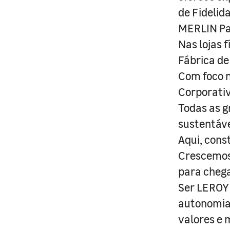
de Fidelid
MERLIN Pa
Nas lojas 
Fábrica de
Com foco n
Corporativ
Todas as g
sustentáve
Aqui, cons
Crescemos 
para cheg
Ser LEROY 
autonomia 
valores e 