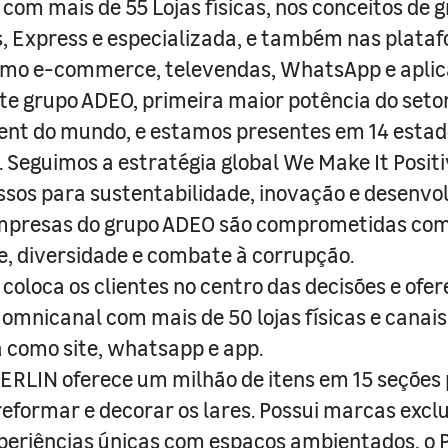
com mais de 55 Lojas físicas, nos conceitos de 
s, Express e especializada, e também nas plata
como e-commerce, televendas, WhatsApp e aplic
e grupo ADEO, primeira maior potência do seto
nt do mundo, e estamos presentes em 14 estad
s. Seguimos a estratégia global We Make It Posit
sos para sustentabilidade, inovação e desenvo
empresas do grupo ADEO são comprometidas com
e, diversidade e combate à corrupção.
coloca os clientes no centro das decisões e ofe
 omnicanal com mais de 50 lojas físicas e canai
a como site, whatsapp e app.
RLIN oferece um milhão de itens em 15 seções
 reformar e decorar os lares. Possui marcas excl
periências únicas com espaços ambientados, o