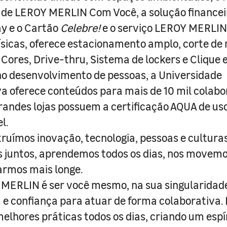
ade LEROY MERLIN Com Você, a solução finance
y e o Cartão
Celebre!
e o serviço LEROY MERLIN 
físicas, oferece estacionamento amplo, corte de
 Cores, Drive-thru, Sistema de lockers e Clique e
o desenvolvimento de pessoas, a Universidade
a oferece conteúdos para mais de 10 mil colabo
randes lojas possuem a certificação AQUA de us
l.
truímos inovação, tecnologia, pessoas e culturas
juntos, aprendemos todos os dias, nos movemo
armos mais longe.
MERLIN é ser você mesmo, na sua singularidad
e confiança para atuar de forma colaborativa. 
melhores práticas todos os dias, criando um espí