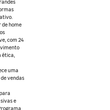
grandes
formas
ativo.
r de home
os
ive, com 24
lvimento
 ética,
rece uma
s de vendas
 para
usivas e
 Programa