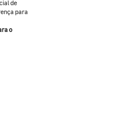
cial de
erença para
ara o