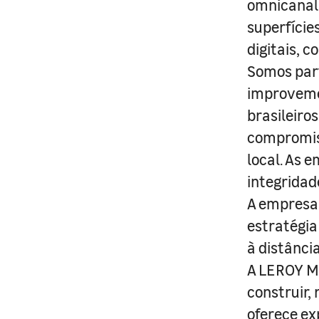
omnicanal 
superfície
digitais, 
Somos part
improveme
brasileiro
compromis
local. As 
integridad
A empresa 
estratégia
à distânci
A LEROY ME
construir,
oferece ex