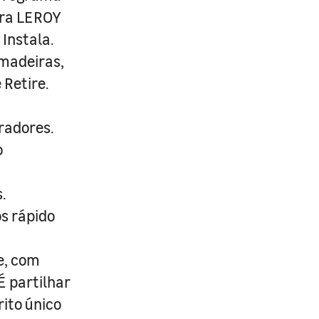
ira LEROY
Instala.
 madeiras,
 Retire.
radores.
o
.
s rápido
e, com
É partilhar
rito único