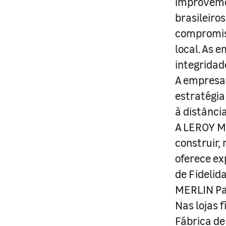
improveme
brasileiro
compromis
local. As 
integridad
A empresa 
estratégia
à distânci
A LEROY ME
construir,
oferece ex
de Fidelid
MERLIN Pa
Nas lojas 
Fábrica de