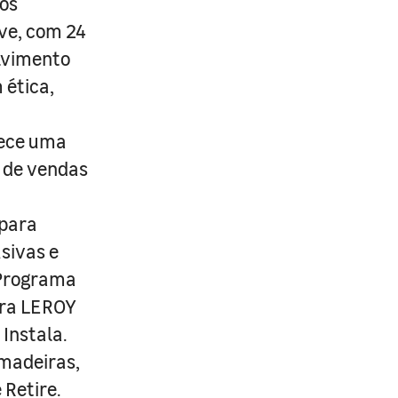
os
ive, com 24
lvimento
 ética,
rece uma
s de vendas
 para
usivas e
 Programa
ira LEROY
Instala.
 madeiras,
 Retire.