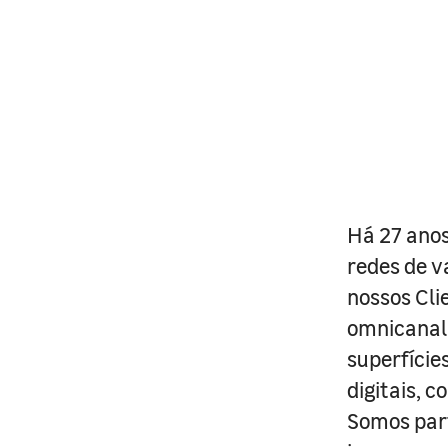
Há 27 anos
redes de v
nossos Cli
omnicanal 
superfície
digitais, 
Somos part