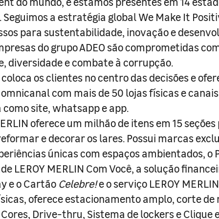
nt do mundo, e estamos presentes em 14 estad
s. Seguimos a estratégia global We Make It Posit
sos para sustentabilidade, inovação e desenvo
empresas do grupo ADEO são comprometidas com
e, diversidade e combate à corrupção.
coloca os clientes no centro das decisões e ofe
 omnicanal com mais de 50 lojas físicas e canai
a como site, whatsapp e app.
RLIN oferece um milhão de itens em 15 seções
 reformar e decorar os lares. Possui marcas excl
periências únicas com espaços ambientados, o
ade LEROY MERLIN Com Você, a solução finance
y e o Cartão
Celebre!
e o serviço LEROY MERLIN 
físicas, oferece estacionamento amplo, corte de
 Cores, Drive-thru, Sistema de lockers e Clique e