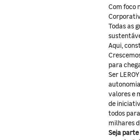
Com foco n
Corporativ
Todas as g
sustentáve
Aqui, cons
Crescemos 
para cheg
Ser LEROY 
autonomia 
valores e 
de iniciat
todos para
milhares d
Seja parte