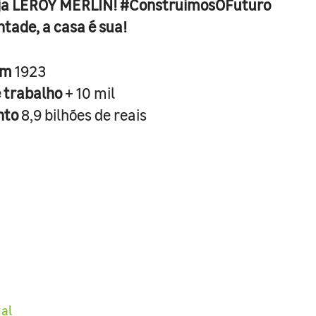
ja LEROY MERLIN! #ConstruimosOFuturo
ntade, a casa é sua!
em
1923
e trabalho
+ 10 mil
nto
8,9 bilhões de reais
ial