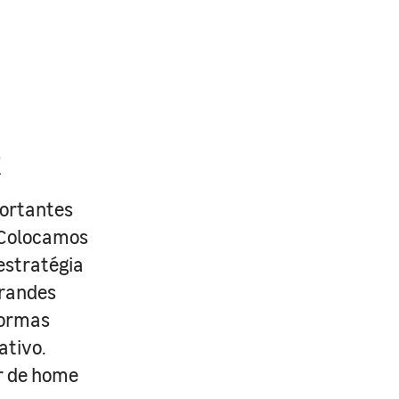
R
portantes
. Colocamos
estratégia
grandes
formas
ativo.
r de home