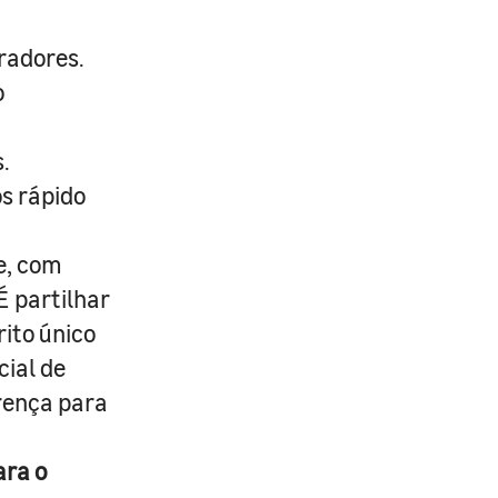
radores.
o
.
s rápido
e, com
É partilhar
rito único
cial de
erença para
ara o