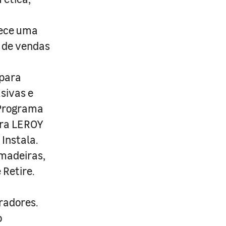
rece uma
s de vendas
 para
usivas e
 Programa
ira LEROY
Instala.
 madeiras,
 Retire.
radores.
o