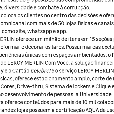
e, diversidade e combate à corrupção.
coloca os clientes no centro das decisões e ofe
 omnicanal com mais de 50 lojas físicas e canai
a como site, whatsapp e app.
RLIN oferece um milhão de itens em 15 seções
 reformar e decorar os lares. Possui marcas excl
periências únicas com espaços ambientados, o
ade LEROY MERLIN Com Você, a solução finance
y e o Cartão
Celebre!
e o serviço LEROY MERLIN 
físicas, oferece estacionamento amplo, corte de
 Cores, Drive-thru, Sistema de lockers e Clique e
o desenvolvimento de pessoas, a Universidade
a oferece conteúdos para mais de 10 mil colabo
randes lojas possuem a certificação AQUA de us