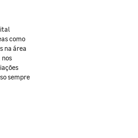
ital
reas como
os na área
 nos
ciações
isso sempre