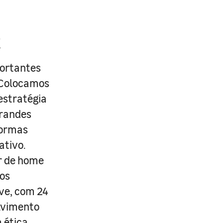
R
portantes
. Colocamos
estratégia
grandes
formas
ativo.
r de home
os
ive, com 24
lvimento
 ética,