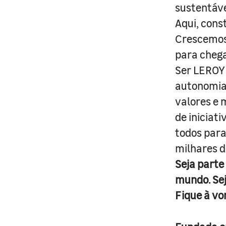
sustentáve
Aqui, cons
Crescemos 
para cheg
Ser LEROY 
autonomia 
valores e 
de iniciat
todos para
milhares d
Seja parte
mundo. Se
Fique à vo