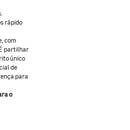
.
s rápido
e, com
É partilhar
rito único
cial de
erença para
ara o