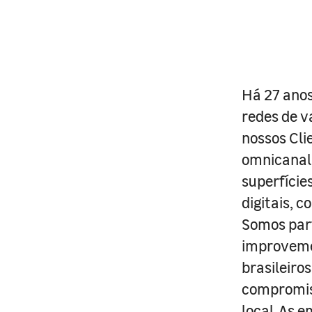
Há 27 anos
redes de v
nossos Cli
omnicanal 
superfície
digitais, 
Somos part
improveme
brasileiro
compromis
local. As 