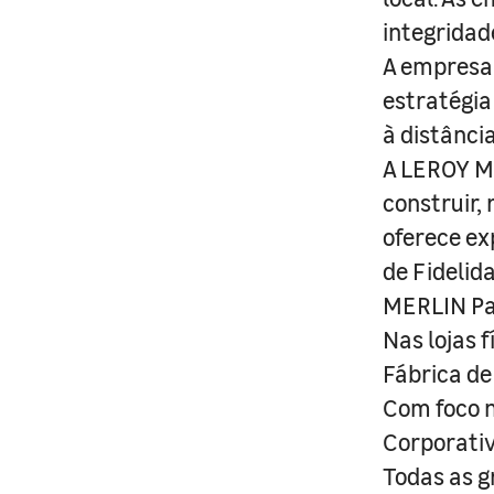
integridad
A empresa 
estratégia
à distânci
A LEROY ME
construir,
oferece ex
de Fidelid
MERLIN Pa
Nas lojas 
Fábrica de
Com foco n
Corporativ
Todas as g