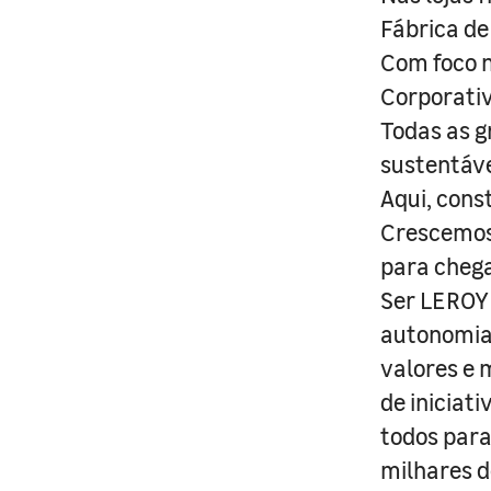
Fábrica de
Com foco n
Corporativ
Todas as g
sustentáve
Aqui, cons
Crescemos 
para cheg
Ser LEROY 
autonomia 
valores e 
de iniciat
todos para
milhares d