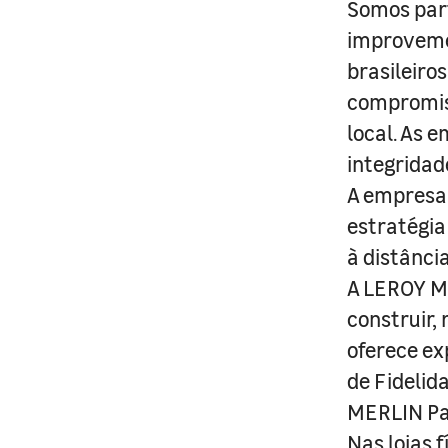
Somos part
improveme
brasileiro
compromis
local. As 
integridad
A empresa 
estratégia
à distânci
A LEROY ME
construir,
oferece ex
de Fidelid
MERLIN Pa
Nas lojas 