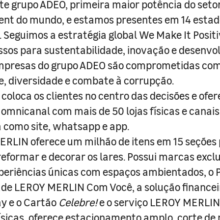
e grupo ADEO, primeira maior potência do seto
nt do mundo, e estamos presentes em 14 estad
s. Seguimos a estratégia global We Make It Posit
sos para sustentabilidade, inovação e desenvo
empresas do grupo ADEO são comprometidas com
e, diversidade e combate à corrupção.
coloca os clientes no centro das decisões e ofe
 omnicanal com mais de 50 lojas físicas e canai
a como site, whatsapp e app.
RLIN oferece um milhão de itens em 15 seções
 reformar e decorar os lares. Possui marcas excl
periências únicas com espaços ambientados, o
ade LEROY MERLIN Com Você, a solução finance
y e o Cartão
Celebre!
e o serviço LEROY MERLIN 
físicas, oferece estacionamento amplo, corte de