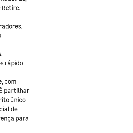
 Retire.
radores.
o
.
s rápido
e, com
É partilhar
rito único
cial de
erença para