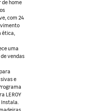
r de home
os
ive, com 24
lvimento
 ética,
rece uma
s de vendas
 para
usivas e
 Programa
ira LEROY
Instala.
 madeiras,