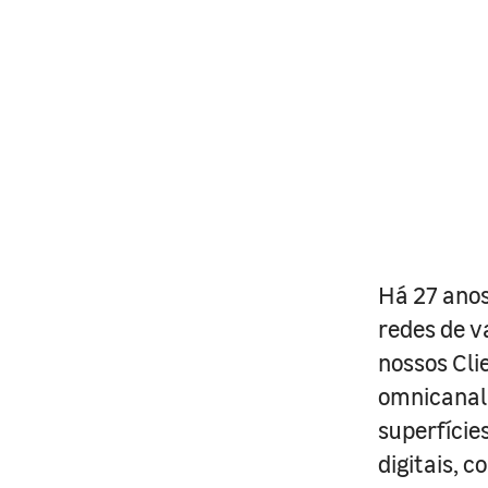
Há 27 anos
redes de v
nossos Cli
omnicanal 
superfície
digitais, 