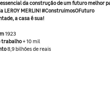
 essencial da construção de um futuro melhor p
ja LEROY MERLIN! #ConstruimosOFuturo
ntade, a casa é sua!
em
1923
e trabalho
+ 10 mil
nto
8,9 bilhões de reais