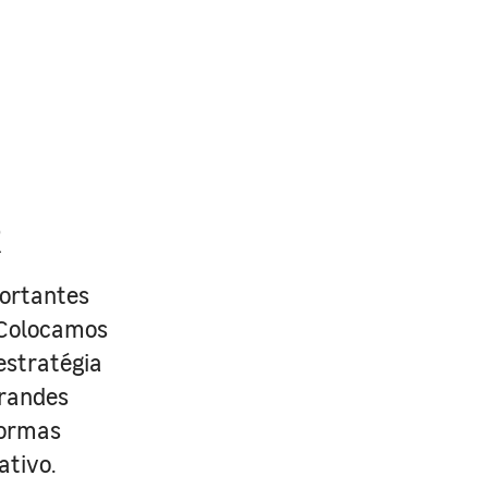
R
portantes
. Colocamos
estratégia
grandes
formas
ativo.