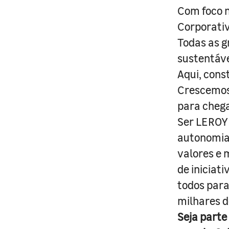
Com foco n
Corporativ
Todas as g
sustentáve
Aqui, cons
Crescemos 
para cheg
Ser LEROY 
autonomia 
valores e 
de iniciat
todos para
milhares d
Seja parte