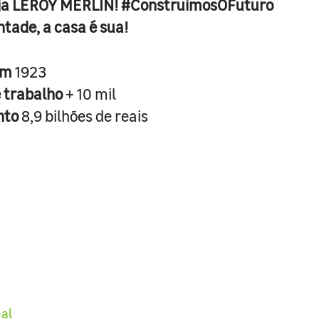
ja LEROY MERLIN! #ConstruimosOFuturo
ntade, a casa é sua!
em
1923
e trabalho
+ 10 mil
nto
8,9 bilhões de reais
ial