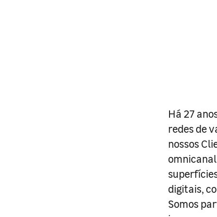
Há 27 anos
redes de v
nossos Cli
omnicanal 
superfície
digitais, 
Somos part