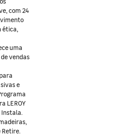
os
ive, com 24
lvimento
 ética,
rece uma
s de vendas
 para
usivas e
 Programa
ira LEROY
Instala.
 madeiras,
 Retire.