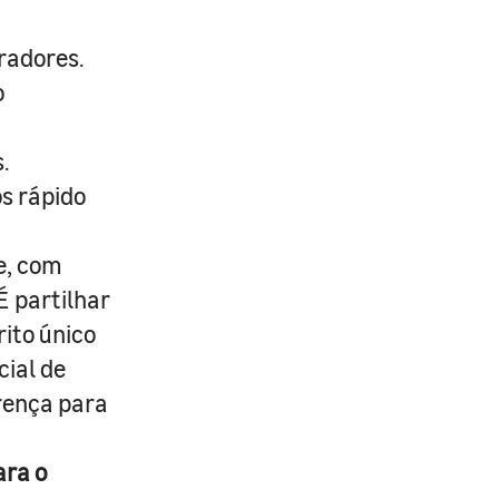
radores.
o
.
s rápido
e, com
É partilhar
rito único
cial de
erença para
ara o