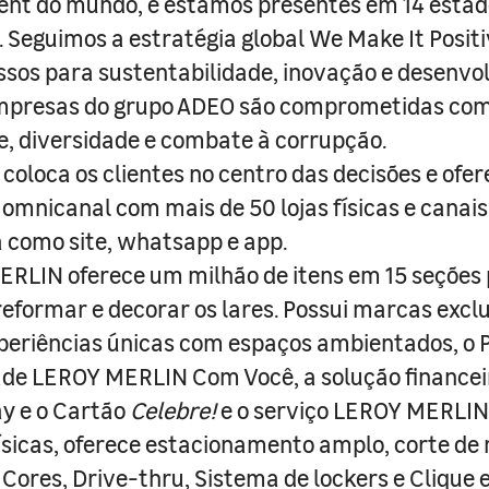
nt do mundo, e estamos presentes em 14 estad
s. Seguimos a estratégia global We Make It Posit
sos para sustentabilidade, inovação e desenvo
empresas do grupo ADEO são comprometidas com
e, diversidade e combate à corrupção.
coloca os clientes no centro das decisões e ofe
 omnicanal com mais de 50 lojas físicas e canai
a como site, whatsapp e app.
RLIN oferece um milhão de itens em 15 seções
 reformar e decorar os lares. Possui marcas excl
periências únicas com espaços ambientados, o
ade LEROY MERLIN Com Você, a solução finance
y e o Cartão
Celebre!
e o serviço LEROY MERLIN 
físicas, oferece estacionamento amplo, corte de
 Cores, Drive-thru, Sistema de lockers e Clique e