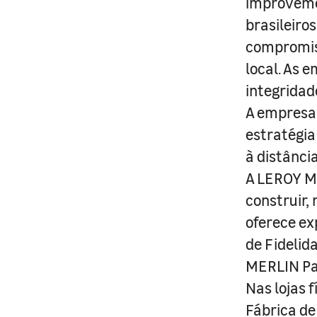
improveme
brasileiro
compromis
local. As 
integridad
A empresa 
estratégia
à distânci
A LEROY ME
construir,
oferece ex
de Fidelid
MERLIN Pa
Nas lojas 
Fábrica de