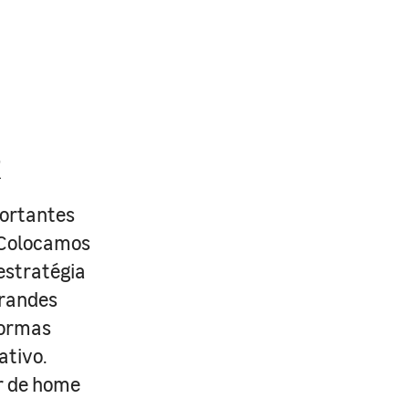
R
portantes
. Colocamos
estratégia
grandes
formas
ativo.
r de home