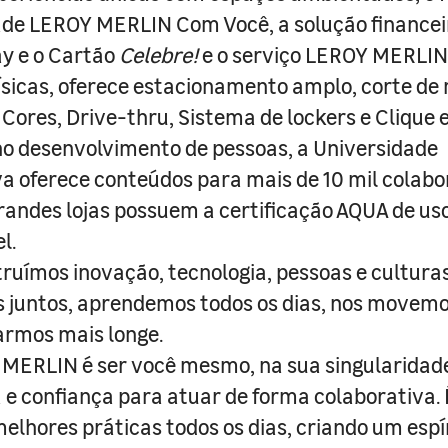
ade LEROY MERLIN Com Você, a solução finance
y e o Cartão
Celebre!
e o serviço LEROY MERLIN 
físicas, oferece estacionamento amplo, corte de
 Cores, Drive-thru, Sistema de lockers e Clique e
o desenvolvimento de pessoas, a Universidade
a oferece conteúdos para mais de 10 mil colabo
randes lojas possuem a certificação AQUA de us
l.
truímos inovação, tecnologia, pessoas e culturas
juntos, aprendemos todos os dias, nos movemo
armos mais longe.
MERLIN é ser você mesmo, na sua singularidad
e confiança para atuar de forma colaborativa. 
melhores práticas todos os dias, criando um espí