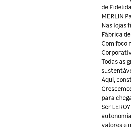
de Fidelid
MERLIN Pa
Nas lojas 
Fábrica de
Com foco n
Corporativ
Todas as g
sustentáve
Aqui, cons
Crescemos 
para cheg
Ser LEROY 
autonomia 
valores e 