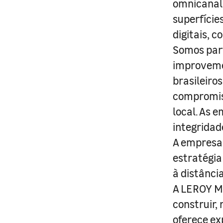
omnicanal 
superfície
digitais, 
Somos part
improveme
brasileiro
compromis
local. As 
integridad
A empresa 
estratégia
à distânci
A LEROY ME
construir,
oferece ex