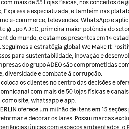
com mais de 55 Lojas físicas, nos conceitos de 
s, Express e especializada, e também nas plata
como e-commerce, televendas, WhatsApp e aplic
e grupo ADEO, primeira maior potência do seto
nt do mundo, e estamos presentes em 14 estad
s. Seguimos a estratégia global We Make It Posit
sos para sustentabilidade, inovação e desenvo
empresas do grupo ADEO são comprometidas com
e, diversidade e combate à corrupção.
coloca os clientes no centro das decisões e ofe
 omnicanal com mais de 50 lojas físicas e canai
a como site, whatsapp e app.
RLIN oferece um milhão de itens em 15 seções
 reformar e decorar os lares. Possui marcas excl
periências únicas com espaços ambientados, o