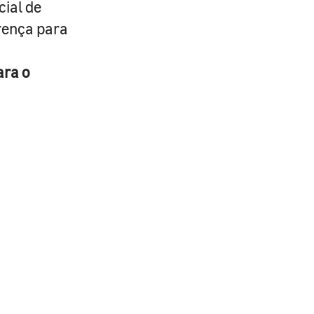
cial de
erença para
ara o