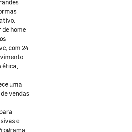
grandes
formas
ativo.
r de home
os
ive, com 24
lvimento
 ética,
rece uma
s de vendas
 para
usivas e
 Programa