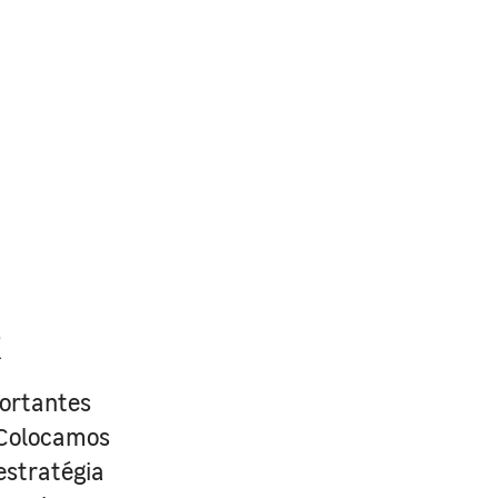
R
portantes
. Colocamos
estratégia