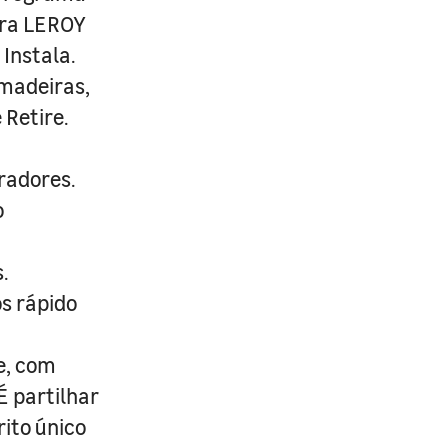
ira LEROY
Instala.
 madeiras,
 Retire.
radores.
o
.
s rápido
e, com
É partilhar
rito único