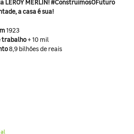
ja LEROY MERLIN! #ConstruimosOFuturo
ntade, a casa é sua!
em
1923
e trabalho
+ 10 mil
nto
8,9 bilhões de reais
ial