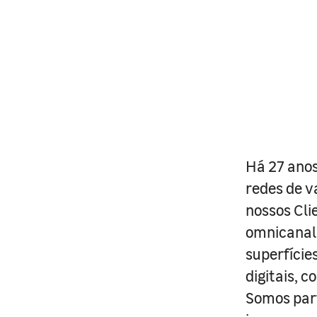
Há 27 anos
redes de v
nossos Cli
omnicanal 
superfície
digitais, 
Somos part