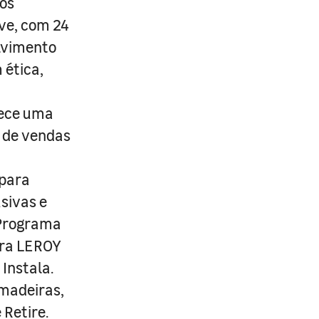
os
ive, com 24
lvimento
 ética,
rece uma
s de vendas
 para
usivas e
 Programa
ira LEROY
Instala.
 madeiras,
 Retire.