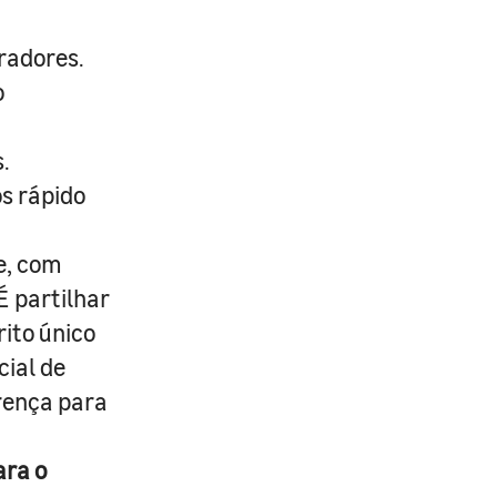
radores.
o
.
s rápido
e, com
É partilhar
rito único
cial de
erença para
ara o