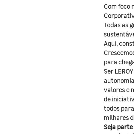
Com foco n
Corporativ
Todas as g
sustentáve
Aqui, cons
Crescemos 
para cheg
Ser LEROY 
autonomia 
valores e 
de iniciat
todos para
milhares d
Seja parte