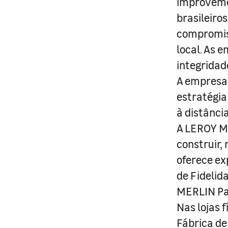
improveme
brasileiro
compromis
local. As 
integridad
A empresa 
estratégia
à distânci
A LEROY ME
construir,
oferece ex
de Fidelid
MERLIN Pa
Nas lojas 
Fábrica de