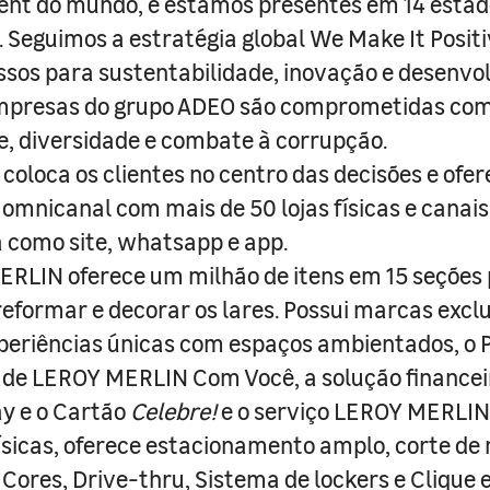
nt do mundo, e estamos presentes em 14 estad
s. Seguimos a estratégia global We Make It Posit
sos para sustentabilidade, inovação e desenvo
empresas do grupo ADEO são comprometidas com
e, diversidade e combate à corrupção.
coloca os clientes no centro das decisões e ofe
 omnicanal com mais de 50 lojas físicas e canai
a como site, whatsapp e app.
RLIN oferece um milhão de itens em 15 seções
 reformar e decorar os lares. Possui marcas excl
periências únicas com espaços ambientados, o
ade LEROY MERLIN Com Você, a solução finance
y e o Cartão
Celebre!
e o serviço LEROY MERLIN 
físicas, oferece estacionamento amplo, corte de
 Cores, Drive-thru, Sistema de lockers e Clique e