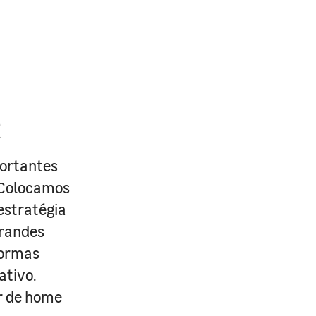
R
portantes
. Colocamos
estratégia
grandes
formas
ativo.
r de home