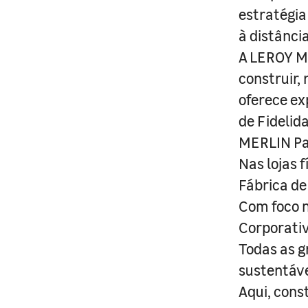
estratégia
à distânci
A LEROY ME
construir,
oferece ex
de Fidelid
MERLIN Pa
Nas lojas 
Fábrica de
Com foco n
Corporativ
Todas as g
sustentáve
Aqui, cons