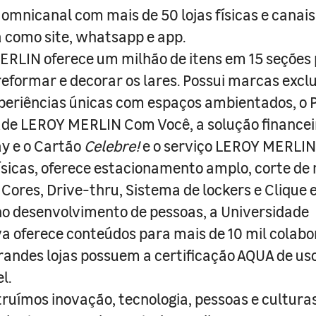
 omnicanal com mais de 50 lojas físicas e canai
a como site, whatsapp e app.
RLIN oferece um milhão de itens em 15 seções
 reformar e decorar os lares. Possui marcas excl
periências únicas com espaços ambientados, o
ade LEROY MERLIN Com Você, a solução finance
y e o Cartão
Celebre!
e o serviço LEROY MERLIN 
físicas, oferece estacionamento amplo, corte de
 Cores, Drive-thru, Sistema de lockers e Clique e
o desenvolvimento de pessoas, a Universidade
a oferece conteúdos para mais de 10 mil colabo
randes lojas possuem a certificação AQUA de us
l.
truímos inovação, tecnologia, pessoas e culturas