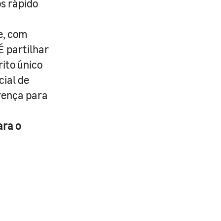
s rápido
e, com
É partilhar
rito único
cial de
erença para
ara o