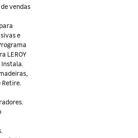
s de vendas
 para
usivas e
 Programa
ira LEROY
Instala.
 madeiras,
 Retire.
radores.
o
.