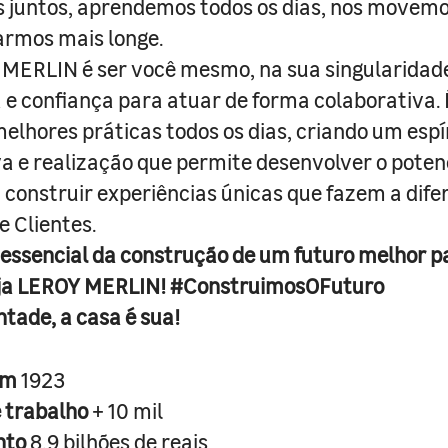
juntos, aprendemos todos os dias, nos movemo
armos mais longe.
MERLIN é ser você mesmo, na sua singularidad
e confiança para atuar de forma colaborativa. 
melhores práticas todos os dias, criando um espí
iva e realização que permite desenvolver o poten
 construir experiências únicas que fazem a dif
e Clientes.
 essencial da construção de um futuro melhor p
ja LEROY MERLIN! #ConstruimosOFuturo
ntade, a casa é sua!
em
1923
e trabalho
+ 10 mil
nto
8,9 bilhões de reais