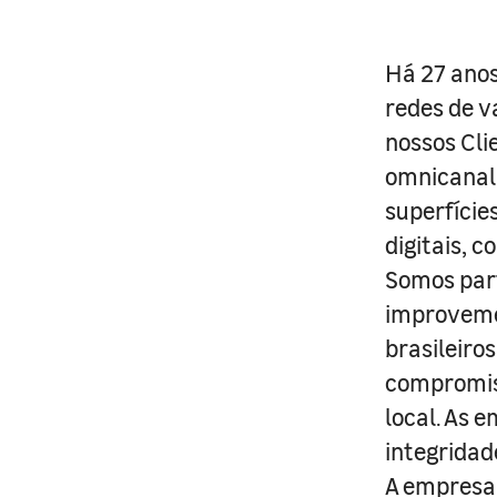
Há 27 anos
redes de v
nossos Cli
omnicanal 
superfície
digitais, 
Somos part
improveme
brasileiro
compromis
local. As 
integridad
A empresa 