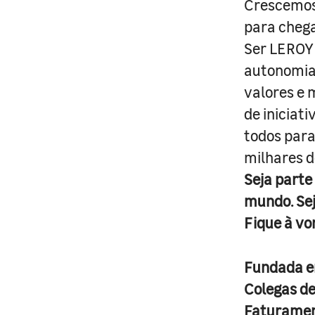
Crescemos 
para cheg
Ser LEROY 
autonomia 
valores e 
de iniciat
todos para
milhares d
Seja parte
mundo. Se
Fique à vo
Fundada 
Colegas d
Faturame