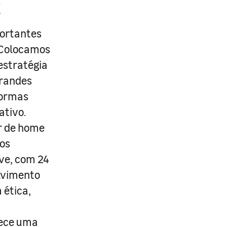
R
portantes
. Colocamos
estratégia
grandes
formas
ativo.
r de home
os
ive, com 24
lvimento
 ética,
rece uma