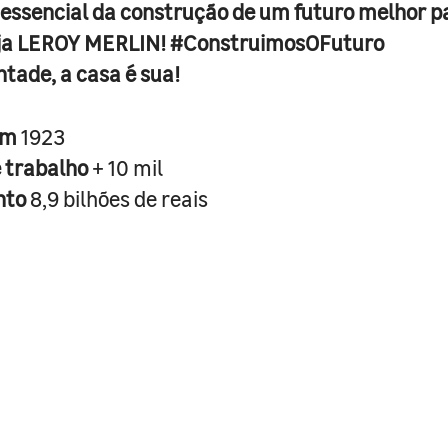
 essencial da construção de um futuro melhor p
ja LEROY MERLIN! #ConstruimosOFuturo
ntade, a casa é sua!
em
1923
e trabalho
+ 10 mil
nto
8,9 bilhões de reais