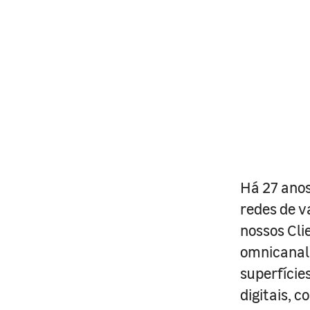
Há 27 anos
redes de v
nossos Cli
omnicanal 
superfície
digitais, 