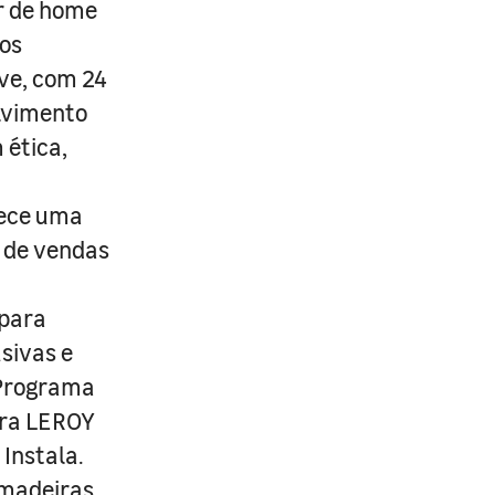
r de home
os
ive, com 24
lvimento
 ética,
rece uma
s de vendas
 para
usivas e
 Programa
ira LEROY
Instala.
 madeiras,