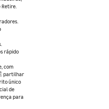
 Retire.
radores.
o
.
s rápido
e, com
É partilhar
rito único
cial de
erença para