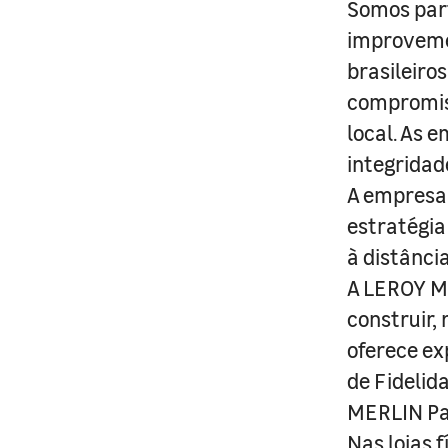
Somos part
improveme
brasileiro
compromis
local. As 
integridad
A empresa 
estratégia
à distânci
A LEROY ME
construir,
oferece ex
de Fidelid
MERLIN Pa
Nas lojas 