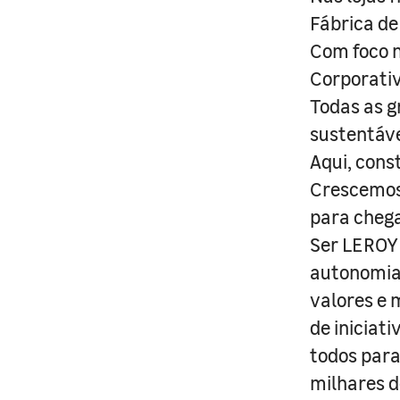
Fábrica de
Com foco n
Corporativ
Todas as g
sustentáve
Aqui, cons
Crescemos 
para cheg
Ser LEROY 
autonomia 
valores e 
de iniciat
todos para
milhares d