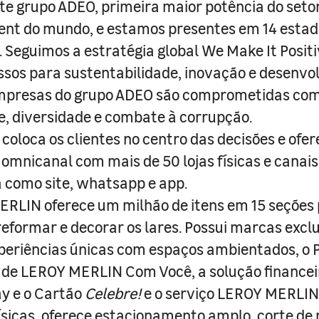
e grupo ADEO, primeira maior potência do seto
nt do mundo, e estamos presentes em 14 estad
s. Seguimos a estratégia global We Make It Posit
sos para sustentabilidade, inovação e desenvo
empresas do grupo ADEO são comprometidas com
e, diversidade e combate à corrupção.
coloca os clientes no centro das decisões e ofe
 omnicanal com mais de 50 lojas físicas e canai
a como site, whatsapp e app.
RLIN oferece um milhão de itens em 15 seções
 reformar e decorar os lares. Possui marcas excl
periências únicas com espaços ambientados, o
ade LEROY MERLIN Com Você, a solução finance
y e o Cartão
Celebre!
e o serviço LEROY MERLIN 
físicas, oferece estacionamento amplo, corte de