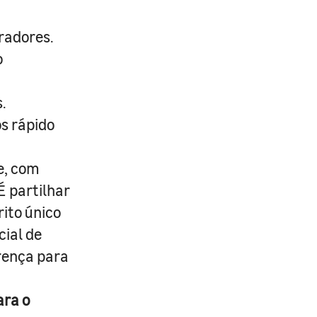
radores.
o
.
s rápido
e, com
É partilhar
rito único
cial de
erença para
ara o