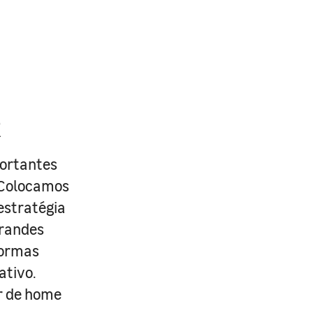
R
portantes
. Colocamos
estratégia
grandes
formas
ativo.
r de home