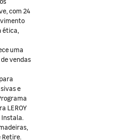
os
ive, com 24
lvimento
 ética,
rece uma
s de vendas
 para
usivas e
 Programa
ira LEROY
Instala.
 madeiras,
 Retire.