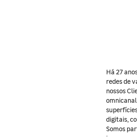
Há 27 anos
redes de v
nossos Cli
omnicanal 
superfície
digitais, 
Somos part