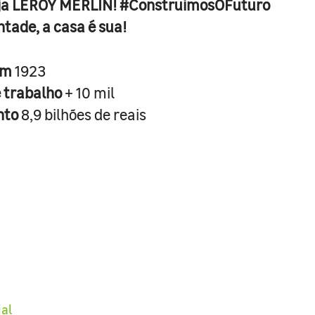
ja LEROY MERLIN! #ConstruimosOFuturo
ntade, a casa é sua!
em
1923
e trabalho
+ 10 mil
nto
8,9 bilhões de reais
ial