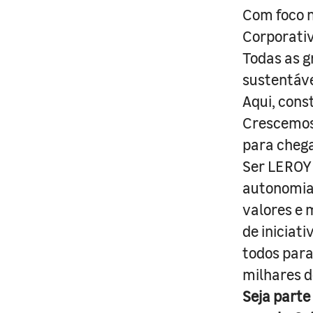
Com foco n
Corporativ
Todas as g
sustentáve
Aqui, cons
Crescemos 
para cheg
Ser LEROY 
autonomia 
valores e 
de iniciat
todos para
milhares d
Seja parte