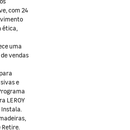
os
ive, com 24
lvimento
 ética,
rece uma
s de vendas
 para
usivas e
 Programa
ira LEROY
Instala.
 madeiras,
 Retire.