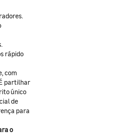
radores.
o
.
s rápido
e, com
É partilhar
rito único
cial de
erença para
ara o