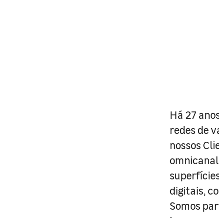
Há 27 anos
redes de v
nossos Cli
omnicanal 
superfície
digitais, 
Somos part