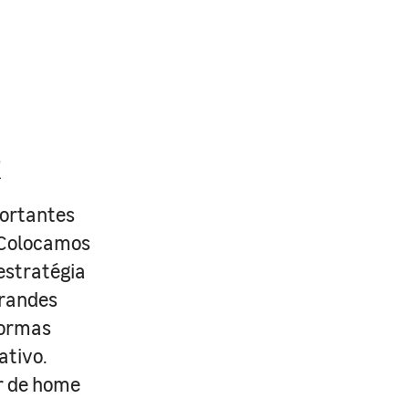
R
portantes
. Colocamos
estratégia
grandes
formas
ativo.
r de home