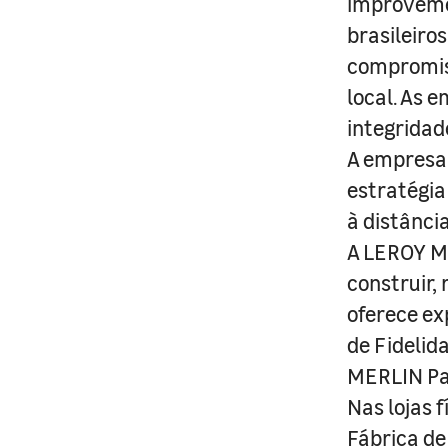
improveme
brasileiro
compromis
local. As 
integridad
A empresa 
estratégia
à distânci
A LEROY ME
construir,
oferece ex
de Fidelid
MERLIN Pa
Nas lojas 
Fábrica de