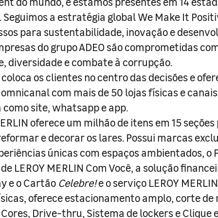
nt do mundo, e estamos presentes em 14 estad
s. Seguimos a estratégia global We Make It Posit
sos para sustentabilidade, inovação e desenvo
empresas do grupo ADEO são comprometidas com
e, diversidade e combate à corrupção.
coloca os clientes no centro das decisões e ofe
 omnicanal com mais de 50 lojas físicas e canai
a como site, whatsapp e app.
RLIN oferece um milhão de itens em 15 seções
 reformar e decorar os lares. Possui marcas excl
periências únicas com espaços ambientados, o
ade LEROY MERLIN Com Você, a solução finance
y e o Cartão
Celebre!
e o serviço LEROY MERLIN 
físicas, oferece estacionamento amplo, corte de
 Cores, Drive-thru, Sistema de lockers e Clique e