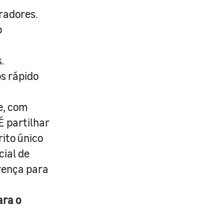
radores.
o
.
s rápido
e, com
É partilhar
rito único
cial de
erença para
ara o