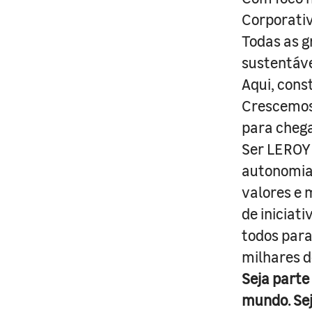
Corporativ
Todas as g
sustentáve
Aqui, cons
Crescemos 
para cheg
Ser LEROY 
autonomia 
valores e 
de iniciat
todos para
milhares d
Seja parte
mundo. Se