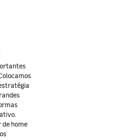
R
portantes
. Colocamos
estratégia
grandes
formas
ativo.
r de home
os