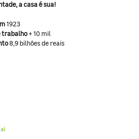
ntade, a casa é sua!
em
1923
e trabalho
+ 10 mil
nto
8,9 bilhões de reais
ial