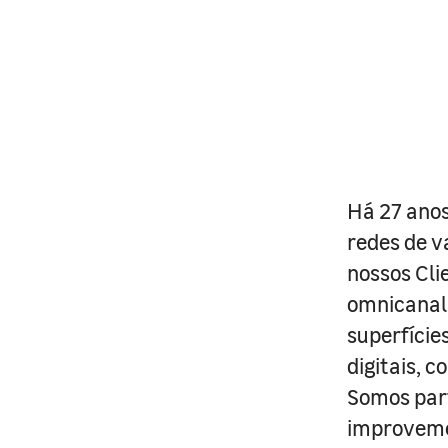
Há 27 anos
redes de v
nossos Cli
omnicanal 
superfície
digitais, 
Somos part
improveme