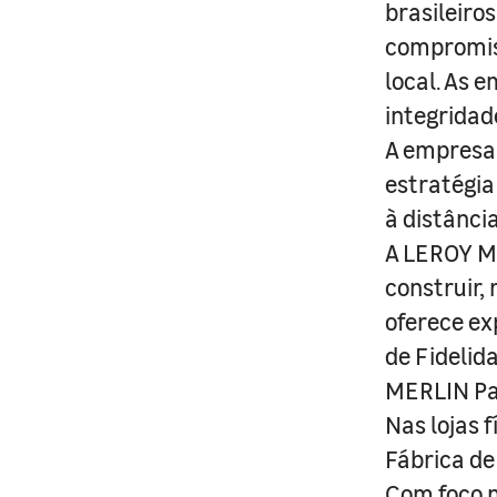
brasileiro
compromis
local. As 
integridad
A empresa 
estratégia
à distânci
A LEROY ME
construir,
oferece ex
de Fidelid
MERLIN Pa
Nas lojas 
Fábrica de
Com foco n