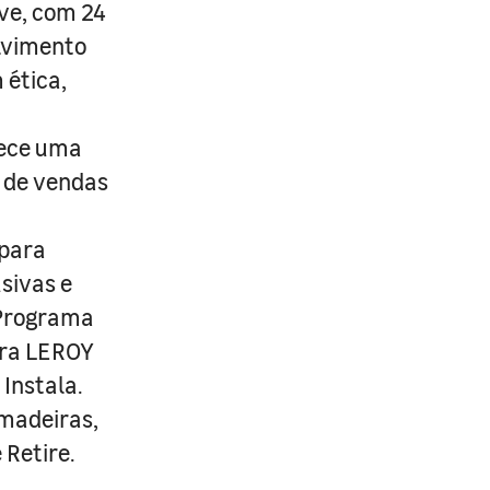
ive, com 24
lvimento
 ética,
rece uma
s de vendas
 para
usivas e
 Programa
ira LEROY
Instala.
 madeiras,
 Retire.