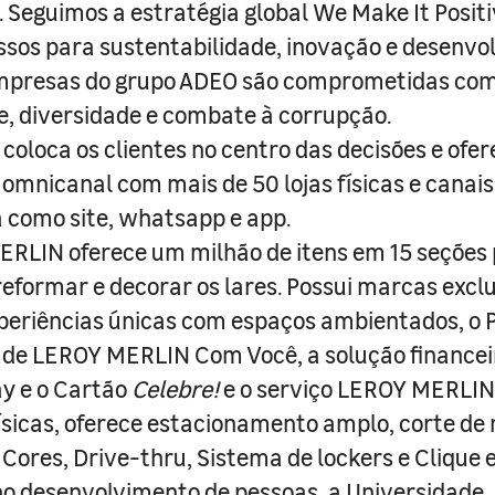
s. Seguimos a estratégia global We Make It Posit
sos para sustentabilidade, inovação e desenvo
empresas do grupo ADEO são comprometidas com
e, diversidade e combate à corrupção.
coloca os clientes no centro das decisões e ofe
 omnicanal com mais de 50 lojas físicas e canai
a como site, whatsapp e app.
RLIN oferece um milhão de itens em 15 seções
 reformar e decorar os lares. Possui marcas excl
periências únicas com espaços ambientados, o
ade LEROY MERLIN Com Você, a solução finance
y e o Cartão
Celebre!
e o serviço LEROY MERLIN 
físicas, oferece estacionamento amplo, corte de
 Cores, Drive-thru, Sistema de lockers e Clique e
o desenvolvimento de pessoas, a Universidade