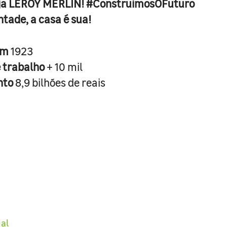
ja LEROY MERLIN! #ConstruimosOFuturo
ntade, a casa é sua!
em
1923
e trabalho
+ 10 mil
nto
8,9 bilhões de reais
ial