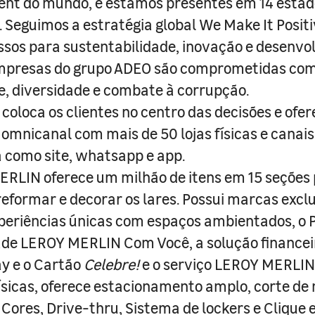
nt do mundo, e estamos presentes em 14 estad
s. Seguimos a estratégia global We Make It Posit
sos para sustentabilidade, inovação e desenvo
empresas do grupo ADEO são comprometidas com
e, diversidade e combate à corrupção.
coloca os clientes no centro das decisões e ofe
 omnicanal com mais de 50 lojas físicas e canai
a como site, whatsapp e app.
RLIN oferece um milhão de itens em 15 seções
 reformar e decorar os lares. Possui marcas excl
periências únicas com espaços ambientados, o
ade LEROY MERLIN Com Você, a solução finance
y e o Cartão
Celebre!
e o serviço LEROY MERLIN 
físicas, oferece estacionamento amplo, corte de
 Cores, Drive-thru, Sistema de lockers e Clique e