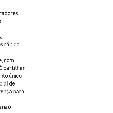
radores.
o
.
s rápido
e, com
É partilhar
rito único
cial de
erença para
ara o