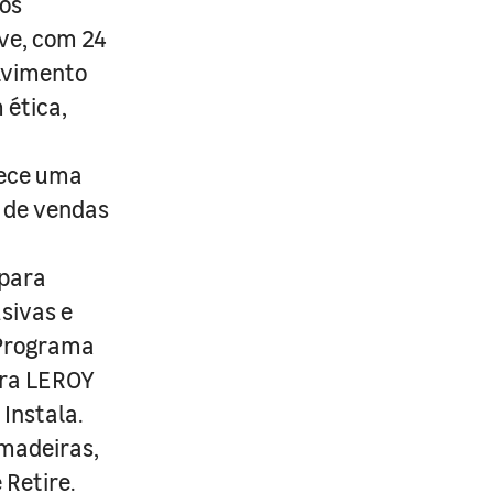
os
ive, com 24
lvimento
 ética,
rece uma
s de vendas
 para
usivas e
 Programa
ira LEROY
Instala.
 madeiras,
 Retire.