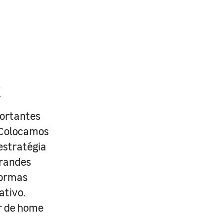
R
portantes
. Colocamos
estratégia
grandes
formas
ativo.
r de home