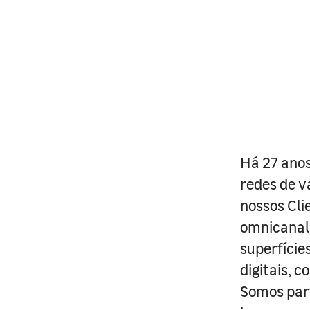
Há 27 anos
redes de v
nossos Cli
omnicanal 
superfície
digitais, 
Somos part