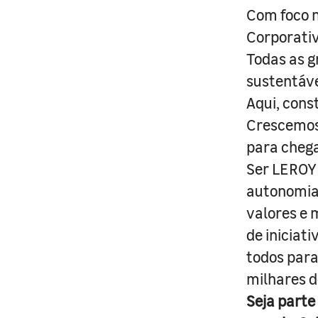
Com foco n
Corporativ
Todas as g
sustentáve
Aqui, cons
Crescemos 
para cheg
Ser LEROY 
autonomia 
valores e 
de iniciat
todos para
milhares d
Seja parte