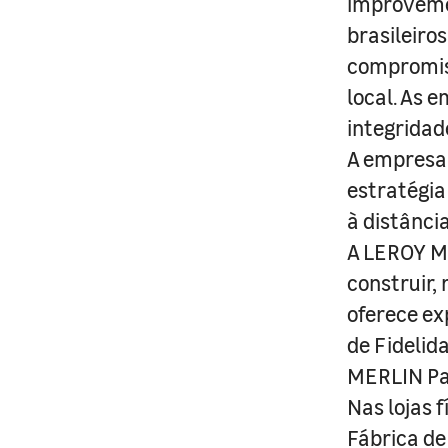
improveme
brasileiro
compromis
local. As 
integridad
A empresa 
estratégia
à distânci
A LEROY ME
construir,
oferece ex
de Fidelid
MERLIN Pa
Nas lojas 
Fábrica de