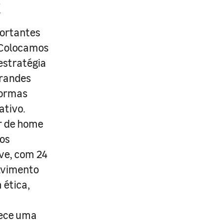
R
portantes
. Colocamos
estratégia
grandes
formas
ativo.
r de home
os
ive, com 24
lvimento
 ética,
rece uma