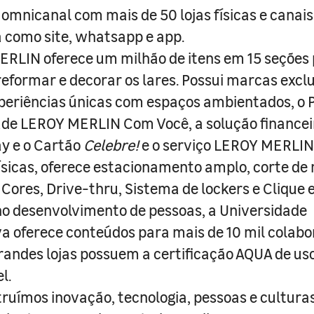
 omnicanal com mais de 50 lojas físicas e canai
a como site, whatsapp e app.
RLIN oferece um milhão de itens em 15 seções
 reformar e decorar os lares. Possui marcas excl
periências únicas com espaços ambientados, o
ade LEROY MERLIN Com Você, a solução finance
y e o Cartão
Celebre!
e o serviço LEROY MERLIN 
físicas, oferece estacionamento amplo, corte de
 Cores, Drive-thru, Sistema de lockers e Clique e
o desenvolvimento de pessoas, a Universidade
a oferece conteúdos para mais de 10 mil colabo
randes lojas possuem a certificação AQUA de us
l.
truímos inovação, tecnologia, pessoas e culturas