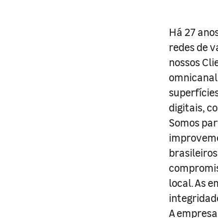
Há 27 anos
redes de v
nossos Cli
omnicanal 
superfície
digitais, 
Somos part
improveme
brasileiro
compromis
local. As 
integridad
A empresa 