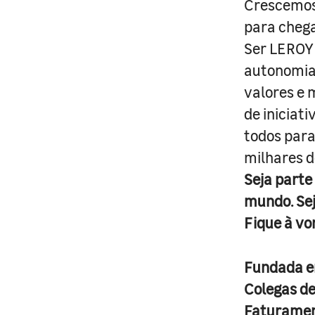
Crescemos 
para cheg
Ser LEROY 
autonomia 
valores e 
de iniciat
todos para
milhares d
Seja parte
mundo. Se
Fique à vo
Fundada 
Colegas d
Faturame