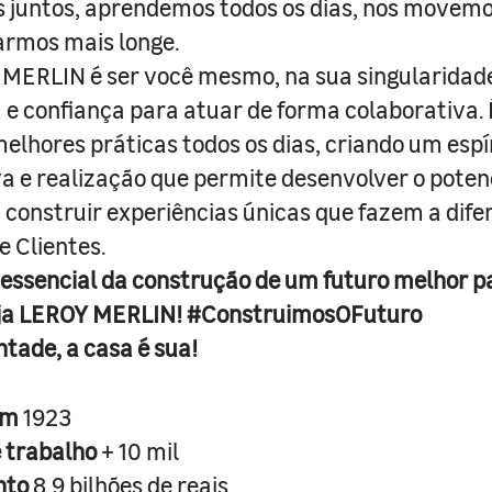
juntos, aprendemos todos os dias, nos movemo
armos mais longe.
MERLIN é ser você mesmo, na sua singularidad
e confiança para atuar de forma colaborativa. 
melhores práticas todos os dias, criando um espí
iva e realização que permite desenvolver o poten
 construir experiências únicas que fazem a dif
e Clientes.
 essencial da construção de um futuro melhor p
ja LEROY MERLIN! #ConstruimosOFuturo
ntade, a casa é sua!
em
1923
e trabalho
+ 10 mil
nto
8,9 bilhões de reais