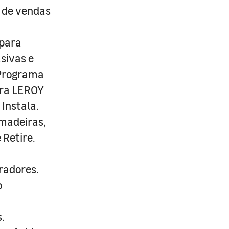
s de vendas
 para
usivas e
 Programa
ira LEROY
Instala.
 madeiras,
 Retire.
radores.
o
.