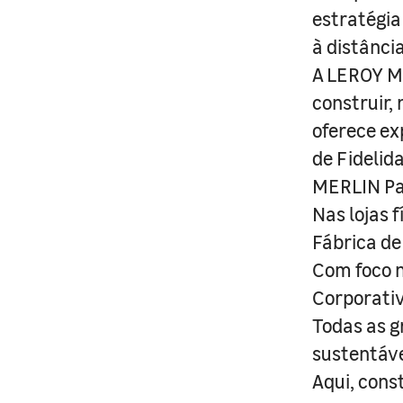
estratégia
à distânci
A LEROY ME
construir,
oferece ex
de Fidelid
MERLIN Pa
Nas lojas 
Fábrica de
Com foco n
Corporativ
Todas as g
sustentáve
Aqui, cons