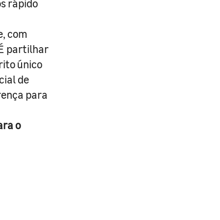
s rápido
e, com
É partilhar
rito único
cial de
erença para
ara o