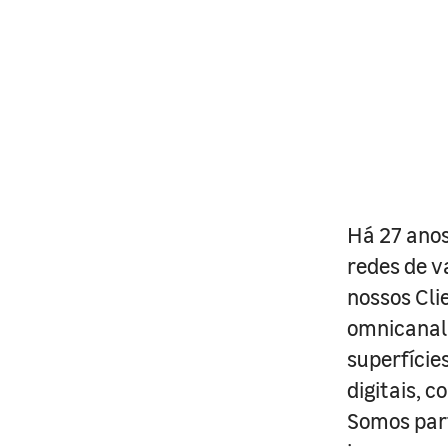
Há 27 anos
redes de v
nossos Cli
omnicanal 
superfície
digitais, 
Somos part