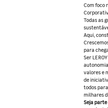
Com foco n
Corporativ
Todas as g
sustentáve
Aqui, cons
Crescemos 
para cheg
Ser LEROY 
autonomia 
valores e 
de iniciat
todos para
milhares d
Seja parte