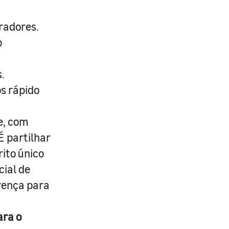
radores.
o
.
s rápido
e, com
É partilhar
rito único
cial de
erença para
ara o