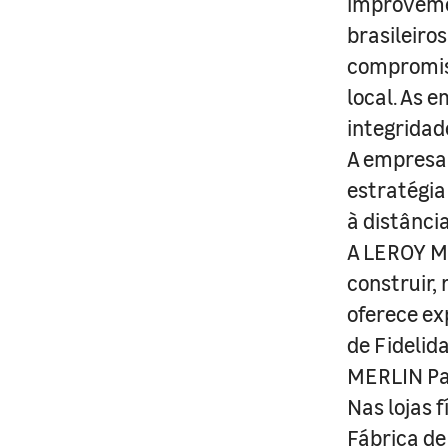
improveme
brasileiro
compromis
local. As 
integridad
A empresa 
estratégia
à distânci
A LEROY ME
construir,
oferece ex
de Fidelid
MERLIN Pa
Nas lojas 
Fábrica de