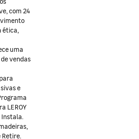
os
ive, com 24
lvimento
 ética,
rece uma
s de vendas
 para
usivas e
 Programa
ira LEROY
Instala.
 madeiras,
 Retire.