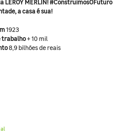
ja LEROY MERLIN! #ConstruimosOFuturo
ntade, a casa é sua!
em
1923
e trabalho
+ 10 mil
nto
8,9 bilhões de reais
ial