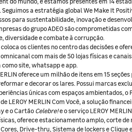
nt do mundo, e estamos presentes em 14 estad
s. Seguimos a estratégia global We Make It Posit
sos para sustentabilidade, inovação e desenvo
empresas do grupo ADEO são comprometidas com
e, diversidade e combate à corrupção.
coloca os clientes no centro das decisões e ofe
 omnicanal com mais de 50 lojas físicas e canai
a como site, whatsapp e app.
RLIN oferece um milhão de itens em 15 seções
 reformar e decorar os lares. Possui marcas excl
periências únicas com espaços ambientados, o
ade LEROY MERLIN Com Você, a solução finance
y e o Cartão
Celebre!
e o serviço LEROY MERLIN 
físicas, oferece estacionamento amplo, corte de
 Cores, Drive-thru, Sistema de lockers e Clique e