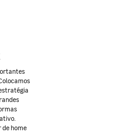
R
portantes
. Colocamos
estratégia
grandes
formas
ativo.
r de home