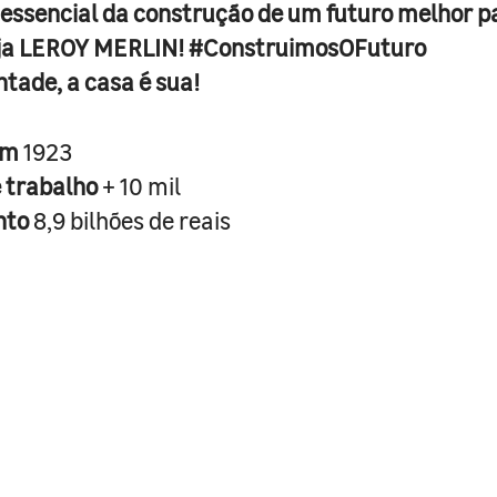
 essencial da construção de um futuro melhor p
ja LEROY MERLIN! #ConstruimosOFuturo
ntade, a casa é sua!
em
1923
e trabalho
+ 10 mil
nto
8,9 bilhões de reais