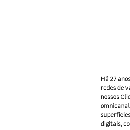
Há 27 anos
redes de v
nossos Cli
omnicanal 
superfície
digitais, 