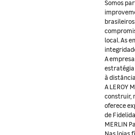
Somos part
improveme
brasileiro
compromis
local. As 
integridad
A empresa 
estratégia
à distânci
A LEROY ME
construir,
oferece ex
de Fidelid
MERLIN Pa
Nas lojas 