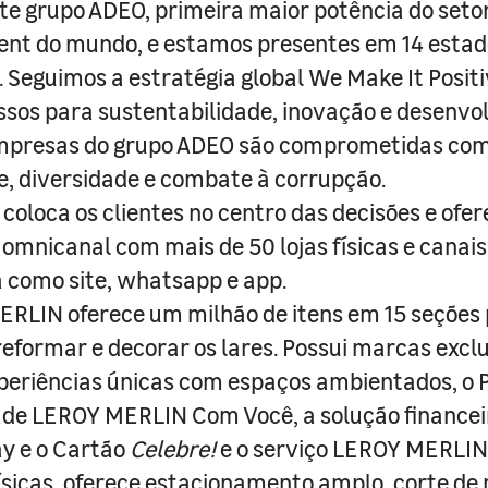
e grupo ADEO, primeira maior potência do seto
nt do mundo, e estamos presentes em 14 estad
s. Seguimos a estratégia global We Make It Posit
sos para sustentabilidade, inovação e desenvo
empresas do grupo ADEO são comprometidas com
e, diversidade e combate à corrupção.
coloca os clientes no centro das decisões e ofe
 omnicanal com mais de 50 lojas físicas e canai
a como site, whatsapp e app.
RLIN oferece um milhão de itens em 15 seções
 reformar e decorar os lares. Possui marcas excl
periências únicas com espaços ambientados, o
ade LEROY MERLIN Com Você, a solução finance
y e o Cartão
Celebre!
e o serviço LEROY MERLIN 
físicas, oferece estacionamento amplo, corte de