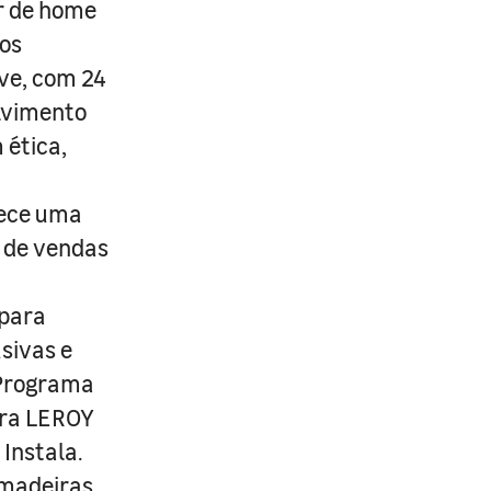
r de home
os
ive, com 24
lvimento
 ética,
rece uma
s de vendas
 para
usivas e
 Programa
ira LEROY
Instala.
 madeiras,