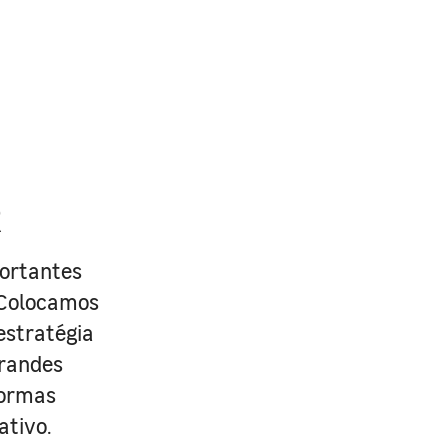
R
portantes
. Colocamos
estratégia
grandes
formas
ativo.