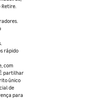
 Retire.
radores.
o
.
s rápido
e, com
É partilhar
rito único
cial de
erença para