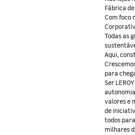
Fábrica de
Com foco n
Corporativ
Todas as g
sustentáve
Aqui, cons
Crescemos 
para cheg
Ser LEROY 
autonomia 
valores e 
de iniciat
todos para
milhares d