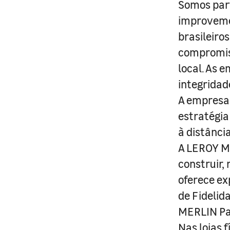
Somos part
improveme
brasileiro
compromis
local. As 
integridad
A empresa 
estratégia
à distânci
A LEROY ME
construir,
oferece ex
de Fidelid
MERLIN Pa
Nas lojas 