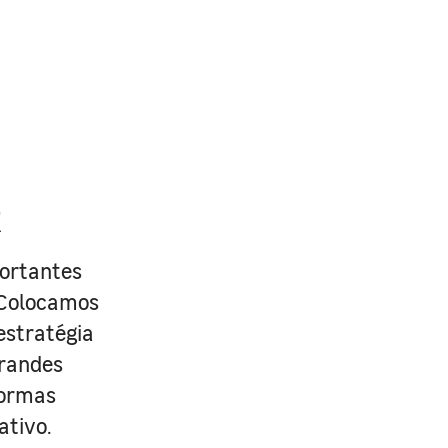
R
portantes
. Colocamos
estratégia
grandes
formas
ativo.