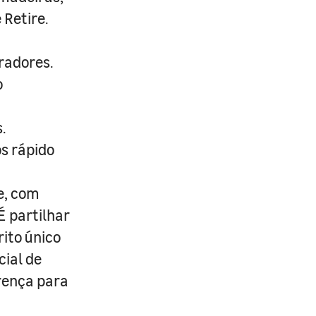
 Retire.
radores.
o
.
s rápido
e, com
É partilhar
rito único
cial de
erença para