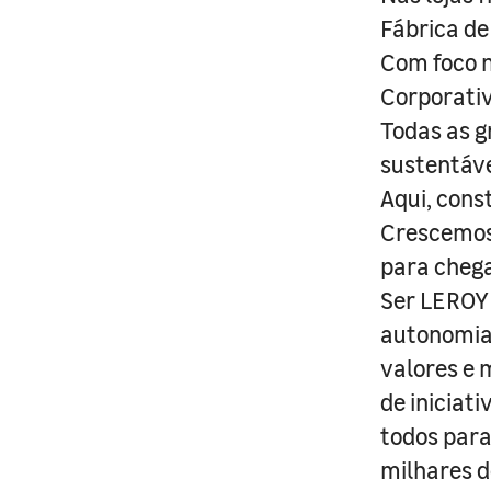
Fábrica de
Com foco n
Corporativ
Todas as g
sustentáve
Aqui, cons
Crescemos 
para cheg
Ser LEROY 
autonomia 
valores e 
de iniciat
todos para
milhares d