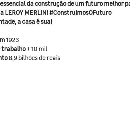
 essencial da construção de um futuro melhor p
ja LEROY MERLIN! #ConstruimosOFuturo
ntade, a casa é sua!
em
1923
e trabalho
+ 10 mil
nto
8,9 bilhões de reais