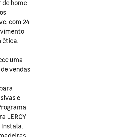
r de home
os
ive, com 24
lvimento
 ética,
rece uma
s de vendas
 para
usivas e
 Programa
ira LEROY
Instala.
 madeiras,