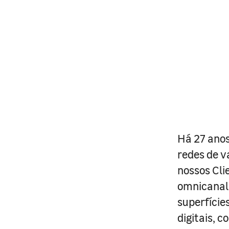
Há 27 anos
redes de v
nossos Cli
omnicanal 
superfície
digitais, 