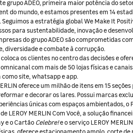
e grupo ADEO, primeira maior potência do seto
nt do mundo, e estamos presentes em 14 estad
s. Seguimos a estratégia global We Make It Posit
sos para sustentabilidade, inovação e desenvo
empresas do grupo ADEO são comprometidas com
e, diversidade e combate à corrupção.
coloca os clientes no centro das decisões e ofe
 omnicanal com mais de 50 lojas físicas e canai
a como site, whatsapp e app.
RLIN oferece um milhão de itens em 15 seções
 reformar e decorar os lares. Possui marcas excl
periências únicas com espaços ambientados, o
ade LEROY MERLIN Com Você, a solução finance
y e o Cartão
Celebre!
e o serviço LEROY MERLIN 
físicas, oferece estacionamento amplo, corte de