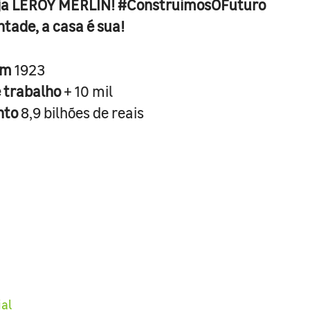
ja LEROY MERLIN! #ConstruimosOFuturo
ntade, a casa é sua!
em
1923
e trabalho
+ 10 mil
nto
8,9 bilhões de reais
ial