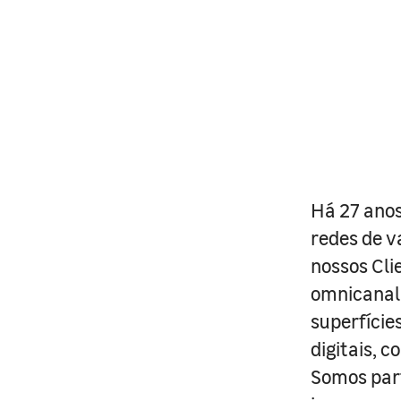
Há 27 anos
redes de v
nossos Cli
omnicanal 
superfície
digitais, 
Somos part