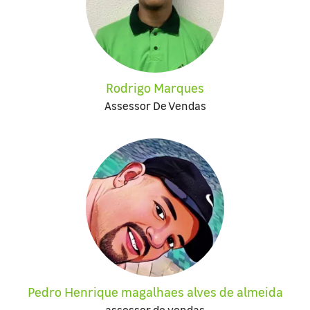
Rodrigo Marques
Assessor De Vendas
Pedro Henrique magalhaes alves de almeida
assessor de vendas