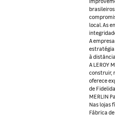
improveme
brasileiro
compromis
local. As 
integridad
A empresa 
estratégia
à distânci
A LEROY ME
construir,
oferece ex
de Fidelid
MERLIN Pa
Nas lojas 
Fábrica de