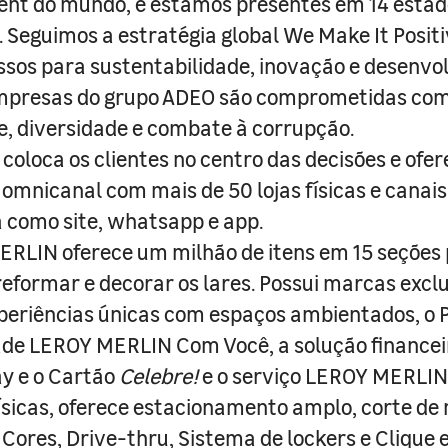
nt do mundo, e estamos presentes em 14 estad
s. Seguimos a estratégia global We Make It Posit
sos para sustentabilidade, inovação e desenvo
empresas do grupo ADEO são comprometidas com
e, diversidade e combate à corrupção.
coloca os clientes no centro das decisões e ofe
 omnicanal com mais de 50 lojas físicas e canai
a como site, whatsapp e app.
RLIN oferece um milhão de itens em 15 seções
 reformar e decorar os lares. Possui marcas excl
periências únicas com espaços ambientados, o
ade LEROY MERLIN Com Você, a solução finance
y e o Cartão
Celebre!
e o serviço LEROY MERLIN 
físicas, oferece estacionamento amplo, corte de
 Cores, Drive-thru, Sistema de lockers e Clique e