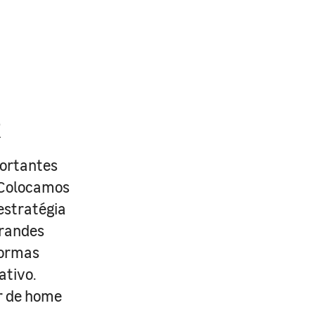
R
portantes
. Colocamos
estratégia
grandes
formas
ativo.
r de home