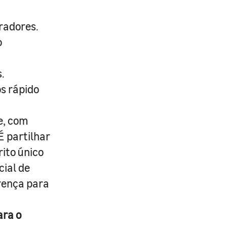
radores.
o
.
s rápido
e, com
É partilhar
rito único
cial de
erença para
ara o