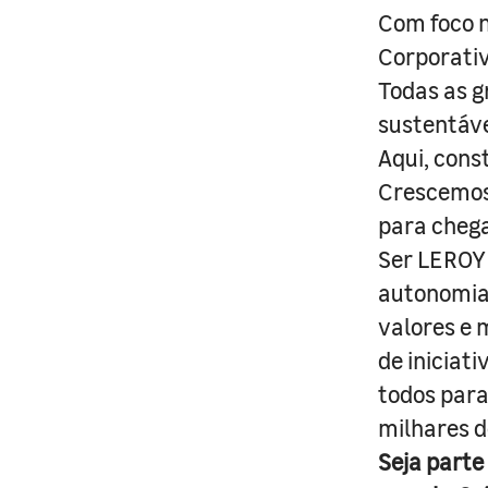
Com foco n
Corporativ
Todas as g
sustentáve
Aqui, cons
Crescemos 
para cheg
Ser LEROY 
autonomia 
valores e 
de iniciat
todos para
milhares d
Seja parte