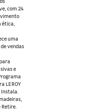
os
ive, com 24
lvimento
 ética,
rece uma
s de vendas
 para
usivas e
 Programa
ira LEROY
Instala.
 madeiras,
 Retire.