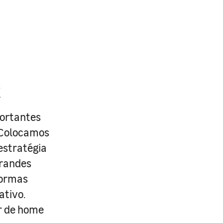
R
portantes
. Colocamos
estratégia
grandes
formas
ativo.
r de home