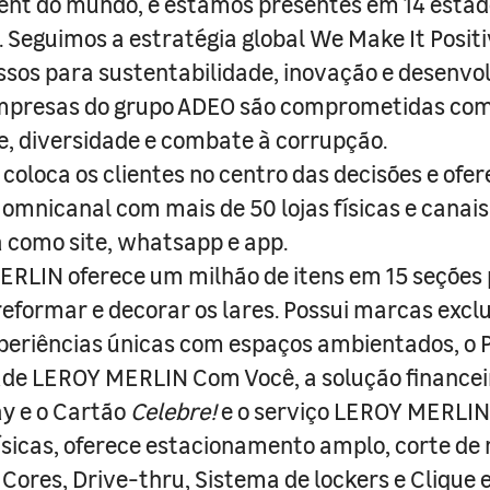
nt do mundo, e estamos presentes em 14 estad
s. Seguimos a estratégia global We Make It Posit
sos para sustentabilidade, inovação e desenvo
empresas do grupo ADEO são comprometidas com
e, diversidade e combate à corrupção.
coloca os clientes no centro das decisões e ofe
 omnicanal com mais de 50 lojas físicas e canai
a como site, whatsapp e app.
RLIN oferece um milhão de itens em 15 seções
 reformar e decorar os lares. Possui marcas excl
periências únicas com espaços ambientados, o
ade LEROY MERLIN Com Você, a solução finance
y e o Cartão
Celebre!
e o serviço LEROY MERLIN 
físicas, oferece estacionamento amplo, corte de
 Cores, Drive-thru, Sistema de lockers e Clique e