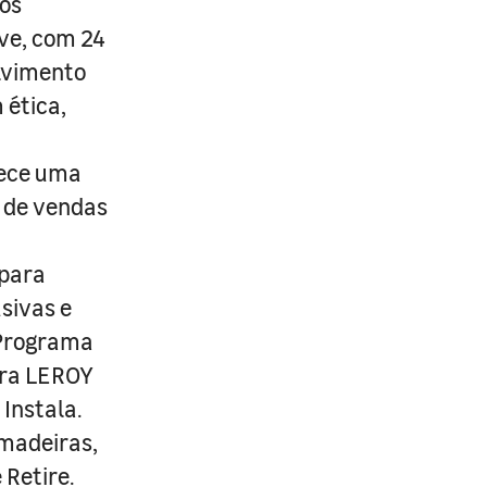
os
ive, com 24
lvimento
 ética,
rece uma
s de vendas
 para
usivas e
 Programa
ira LEROY
Instala.
 madeiras,
 Retire.