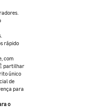
radores.
o
.
s rápido
e, com
É partilhar
rito único
cial de
erença para
ara o