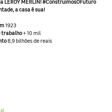
ja LEROY MERLIN! #ConstruimosOFuturo
ntade, a casa é sua!
em
1923
e trabalho
+ 10 mil
nto
8,9 bilhões de reais
ial