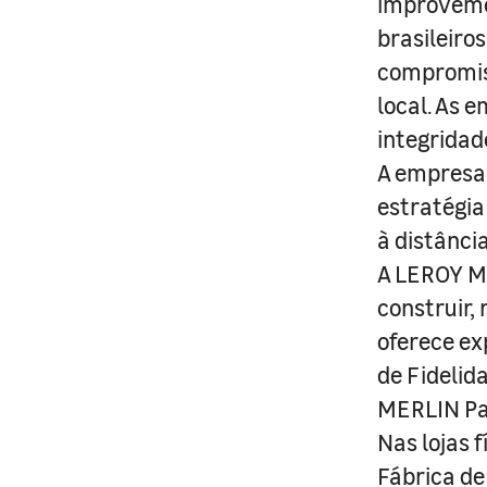
improveme
brasileiro
compromis
local. As 
integridad
A empresa 
estratégia
à distânci
A LEROY ME
construir,
oferece ex
de Fidelid
MERLIN Pa
Nas lojas 
Fábrica de