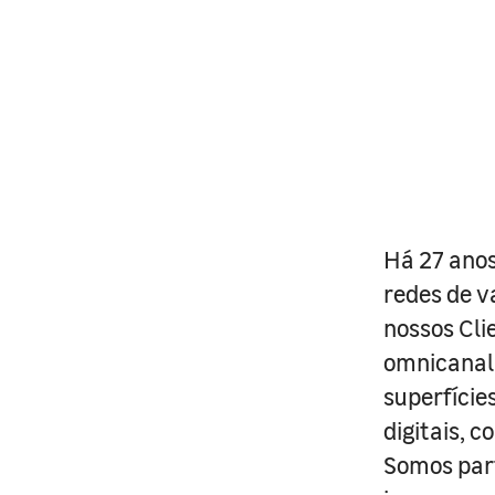
Há 27 anos
redes de v
nossos Cli
omnicanal 
superfície
digitais, 
Somos part