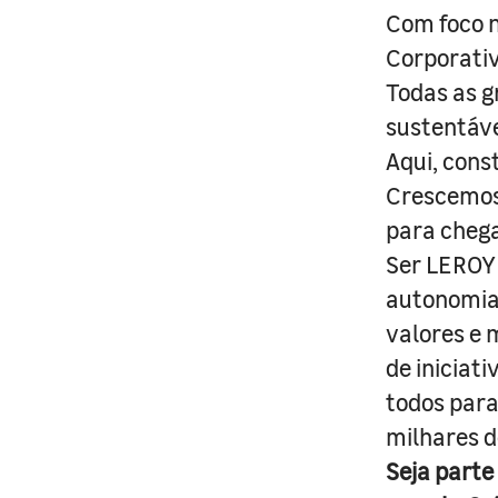
Com foco n
Corporativ
Todas as g
sustentáve
Aqui, cons
Crescemos 
para cheg
Ser LEROY 
autonomia 
valores e 
de iniciat
todos para
milhares d
Seja parte