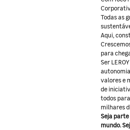
Corporativ
Todas as g
sustentáve
Aqui, cons
Crescemos 
para cheg
Ser LEROY 
autonomia 
valores e 
de iniciat
todos para
milhares d
Seja parte
mundo. Se