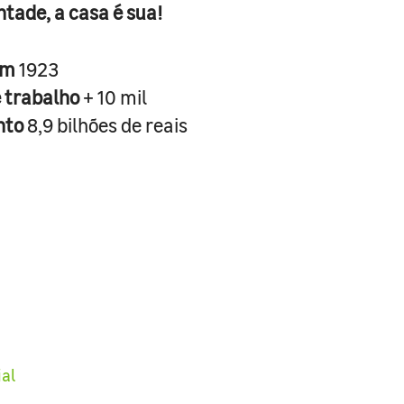
ntade, a casa é sua!
em
1923
e trabalho
+ 10 mil
nto
8,9 bilhões de reais
ial