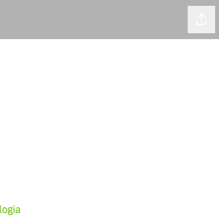
Comp
logia