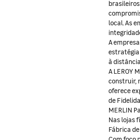
brasileiro
compromis
local. As 
integridad
A empresa 
estratégia
à distânci
A LEROY ME
construir,
oferece ex
de Fidelid
MERLIN Pa
Nas lojas 
Fábrica de
Com foco n