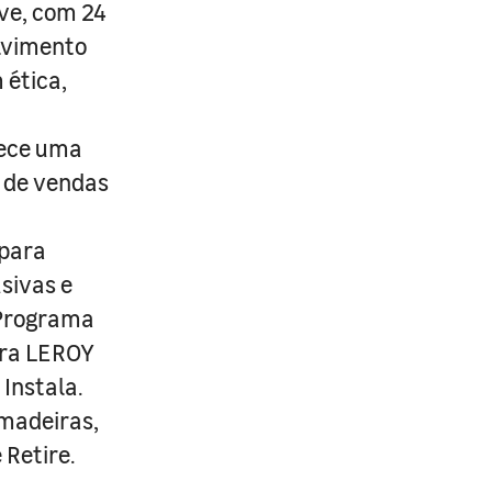
ive, com 24
lvimento
 ética,
rece uma
s de vendas
 para
usivas e
 Programa
ira LEROY
Instala.
 madeiras,
 Retire.