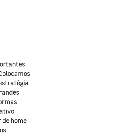
R
portantes
. Colocamos
estratégia
grandes
formas
ativo.
r de home
os