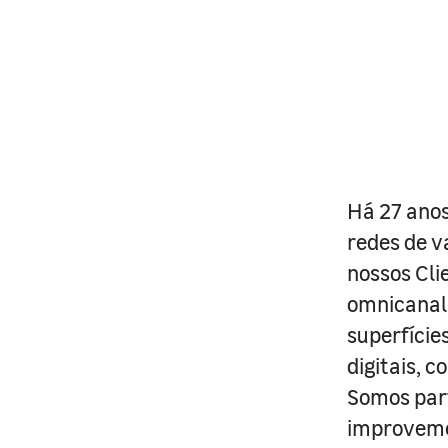
Há 27 anos
redes de v
nossos Cli
omnicanal 
superfície
digitais, 
Somos part
improveme