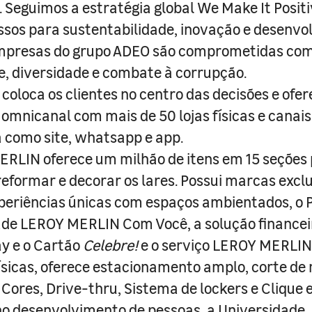
s. Seguimos a estratégia global We Make It Posit
sos para sustentabilidade, inovação e desenvo
empresas do grupo ADEO são comprometidas com
e, diversidade e combate à corrupção.
coloca os clientes no centro das decisões e ofe
 omnicanal com mais de 50 lojas físicas e canai
a como site, whatsapp e app.
RLIN oferece um milhão de itens em 15 seções
 reformar e decorar os lares. Possui marcas excl
periências únicas com espaços ambientados, o
ade LEROY MERLIN Com Você, a solução finance
y e o Cartão
Celebre!
e o serviço LEROY MERLIN 
físicas, oferece estacionamento amplo, corte de
 Cores, Drive-thru, Sistema de lockers e Clique e
o desenvolvimento de pessoas, a Universidade