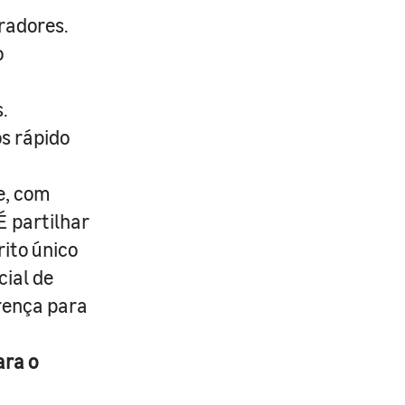
radores.
o
.
s rápido
e, com
É partilhar
rito único
cial de
erença para
ara o