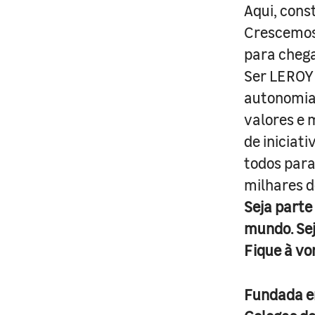
Aqui, cons
Crescemos 
para cheg
Ser LEROY 
autonomia 
valores e 
de iniciat
todos para
milhares d
Seja parte
mundo. Se
Fique à vo
Fundada 