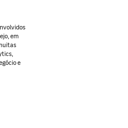
nvolvidos
ejo, em
muitas
tics,
egócio e