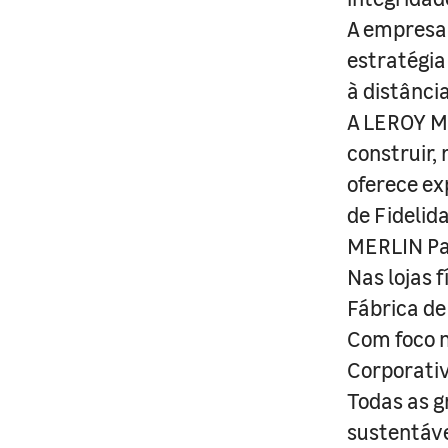
A empresa 
estratégia
à distânci
A LEROY ME
construir,
oferece ex
de Fidelid
MERLIN Pa
Nas lojas 
Fábrica de
Com foco n
Corporativ
Todas as g
sustentáve