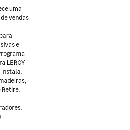
rece uma
s de vendas
 para
usivas e
 Programa
ira LEROY
Instala.
 madeiras,
 Retire.
radores.
o