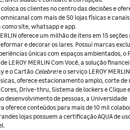
coloca os clientes no centro das decisões e ofe
 omnicanal com mais de 50 lojas físicas e canai
a como site, whatsapp e app.
RLIN oferece um milhão de itens em 15 seções
 reformar e decorar os lares. Possui marcas excl
periências únicas com espaços ambientados, o
ade LEROY MERLIN Com Você, a solução finance
y e o Cartão
Celebre!
e o serviço LEROY MERLIN 
físicas, oferece estacionamento amplo, corte de
 Cores, Drive-thru, Sistema de lockers e Clique e
o desenvolvimento de pessoas, a Universidade
a oferece conteúdos para mais de 10 mil colabo
randes lojas possuem a certificação AQUA de us
l.