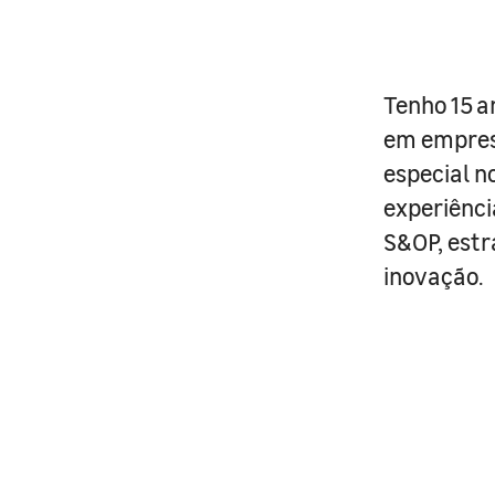
Tenho 15 a
em empresa
especial n
experiênci
S&OP, estr
inovação.