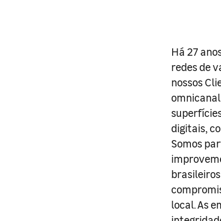
Há 27 anos
redes de v
nossos Cli
omnicanal 
superfície
digitais, 
Somos part
improveme
brasileiro
compromis
local. As 
integridad