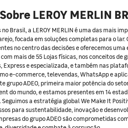
Sobre LEROY MERLIN B
 no Brasil, a LEROY MERLIN é uma das mais im
arejo, focada em soluções completas para o lar
entes no centro das decisões e oferecemos uma 
com mais de 55 Lojas físicas, nos conceitos de 
s, Express e especializada, e também nas plata
como e-commerce, televendas, WhatsApp e aplic
e grupo ADEO, primeira maior potência do seto
nt do mundo, e estamos presentes em 14 estad
s. Seguimos a estratégia global We Make It Posit
sos para sustentabilidade, inovação e desenvo
empresas do grupo ADEO são comprometidas com
e, diversidade e combate à corrupção.