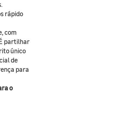
.
s rápido
e, com
É partilhar
rito único
cial de
erença para
ara o