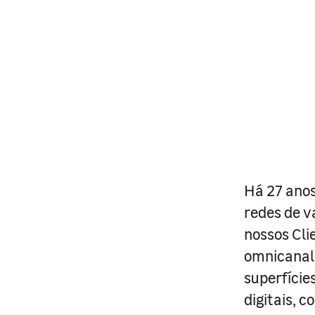
Há 27 anos
redes de v
nossos Cli
omnicanal 
superfície
digitais, 