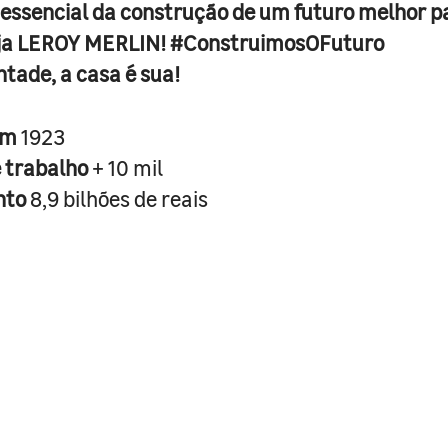
 essencial da construção de um futuro melhor p
ja LEROY MERLIN! #ConstruimosOFuturo
ntade, a casa é sua!
em
1923
e trabalho
+ 10 mil
nto
8,9 bilhões de reais