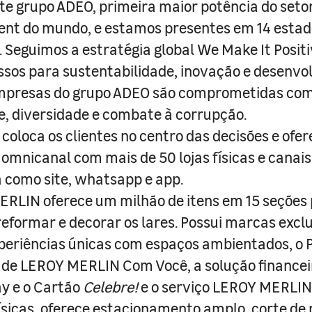
e grupo ADEO, primeira maior potência do seto
nt do mundo, e estamos presentes em 14 estad
s. Seguimos a estratégia global We Make It Posit
sos para sustentabilidade, inovação e desenvo
empresas do grupo ADEO são comprometidas com
e, diversidade e combate à corrupção.
coloca os clientes no centro das decisões e ofe
 omnicanal com mais de 50 lojas físicas e canai
a como site, whatsapp e app.
RLIN oferece um milhão de itens em 15 seções
 reformar e decorar os lares. Possui marcas excl
periências únicas com espaços ambientados, o
ade LEROY MERLIN Com Você, a solução finance
y e o Cartão
Celebre!
e o serviço LEROY MERLIN 
físicas, oferece estacionamento amplo, corte de