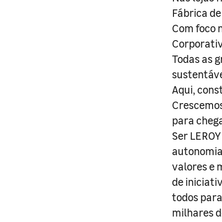
Fábrica de
Com foco n
Corporativ
Todas as g
sustentáve
Aqui, cons
Crescemos 
para cheg
Ser LEROY 
autonomia 
valores e 
de iniciat
todos para
milhares d