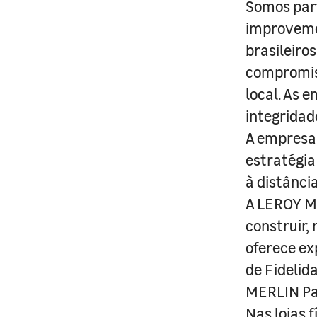
Somos part
improveme
brasileiro
compromis
local. As 
integridad
A empresa 
estratégia
à distânci
A LEROY ME
construir,
oferece ex
de Fidelid
MERLIN Pa
Nas lojas 