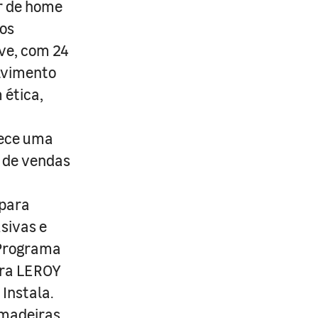
r de home
os
ive, com 24
lvimento
 ética,
rece uma
s de vendas
 para
usivas e
 Programa
ira LEROY
Instala.
 madeiras,