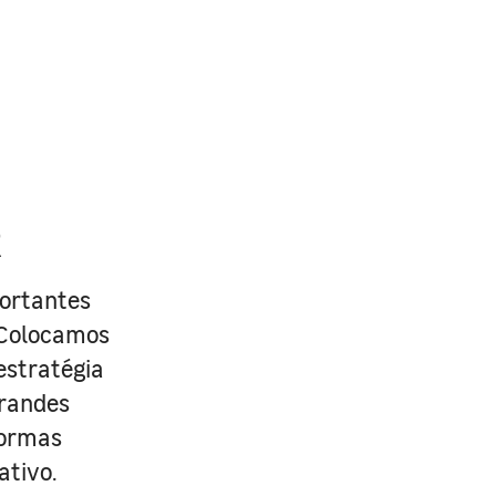
R
portantes
. Colocamos
estratégia
grandes
formas
ativo.