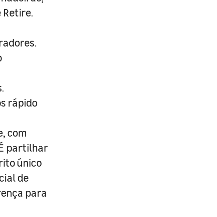
 Retire.
radores.
o
.
s rápido
e, com
É partilhar
rito único
cial de
erença para