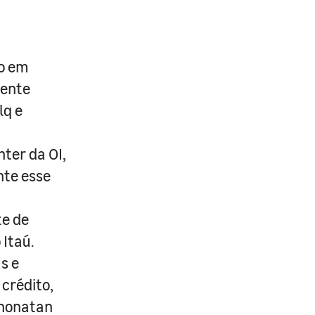
do em
mente
lq e
nter da OI,
nte esse
te de
Itaú.
s e
crédito,
Jhonatan