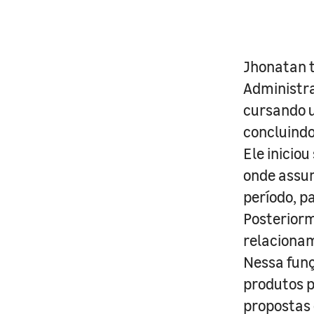
Jhonatan t
Administra
cursando u
concluind
Ele iniciou
onde assum
período, p
Posteriorm
relaciona
Nessa funç
produtos p
propostas 