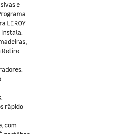
usivas e
 Programa
ira LEROY
Instala.
 madeiras,
 Retire.
radores.
o
.
s rápido
e, com