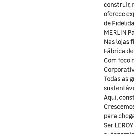
construir,
oferece ex
de Fidelid
MERLIN Pa
Nas lojas 
Fábrica de
Com foco n
Corporativ
Todas as g
sustentáve
Aqui, cons
Crescemos 
para cheg
Ser LEROY 