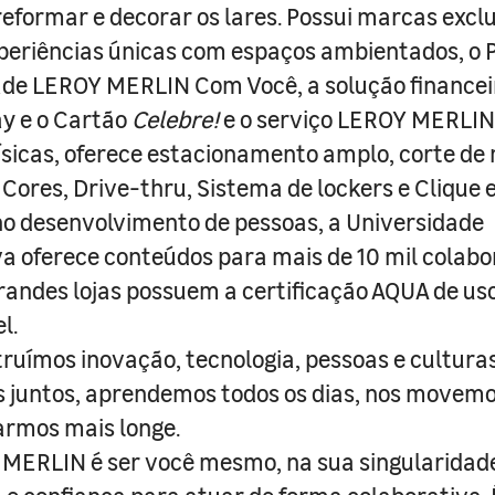
 reformar e decorar os lares. Possui marcas excl
periências únicas com espaços ambientados, o
ade LEROY MERLIN Com Você, a solução finance
y e o Cartão
Celebre!
e o serviço LEROY MERLIN 
físicas, oferece estacionamento amplo, corte de
 Cores, Drive-thru, Sistema de lockers e Clique e
o desenvolvimento de pessoas, a Universidade
a oferece conteúdos para mais de 10 mil colabo
randes lojas possuem a certificação AQUA de us
l.
truímos inovação, tecnologia, pessoas e culturas
juntos, aprendemos todos os dias, nos movemo
armos mais longe.
MERLIN é ser você mesmo, na sua singularidad