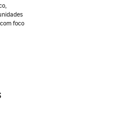
co,
tunidades
 com foco
s