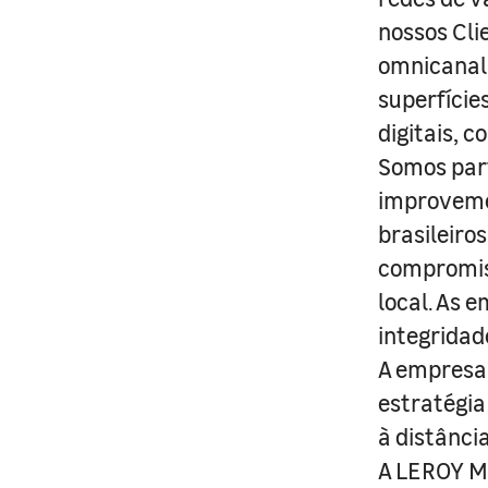
nossos Cli
omnicanal 
superfície
digitais, 
Somos part
improveme
brasileiro
compromis
local. As 
integridad
A empresa 
estratégia
à distânci
A LEROY ME