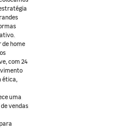
estratégia
grandes
formas
ativo.
r de home
os
ive, com 24
lvimento
 ética,
rece uma
s de vendas
 para